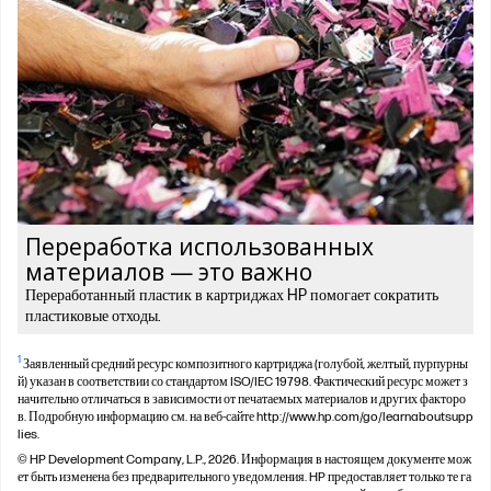
Переработка использованных
материалов — это важно
Переработанный пластик в картриджах HP помогает сократить
пластиковые отходы.
1
Заявленный средний ресурс композитного картриджа (голубой, желтый, пурпурны
й) указан в соответствии со стандартом ISO/IEC 19798. Фактический ресурс может з
начительно отличаться в зависимости от печатаемых материалов и других факторо
в. Подробную информацию см. на веб-сайте http://www.hp.com/go/learnaboutsupp
lies.
© HP Development Company, L.P., 2026. Информация в настоящем документе мож
ет быть изменена без предварительного уведомления. HP предоставляет только те га