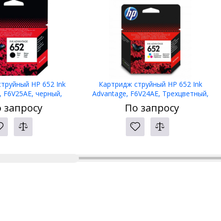
труйный HP 652 Ink
Картридж струйный HP 652 Ink
, F6V25AE, черный,
Advantage, F6V24AE, Трехцветный,
eskJet Ink Advantage
сов.модели DeskJet Ink Advantage
 запросу
По запросу
5/3835/4535/4675
2135/3635/3835/4535/4675