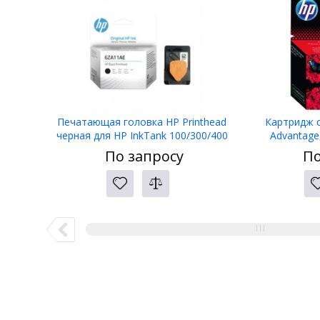
Печатающая головка HP Printhead
Картридж с
черная для HP InkTank 100/300/400
Advantage
SmartTank 300/400 (6ZA11AE)
сов.модели D
По запросу
По
2135/363