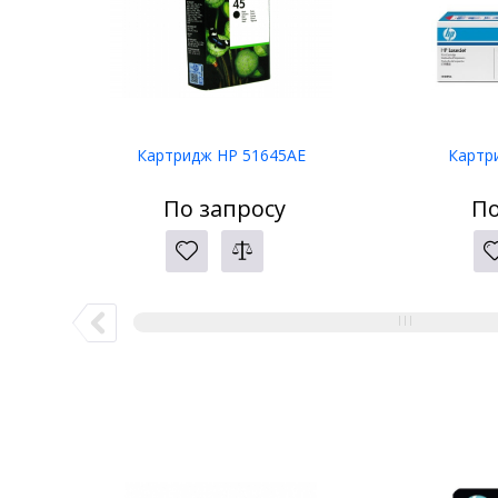
Картридж HP 51645AE
Картр
По запросу
По