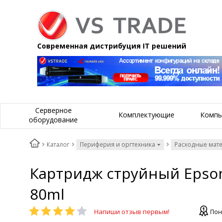
Современная дистрибуция IT решений
Серверное
Комплектующие
Компь
оборудование
Каталог
Периферия и оргтехника
Расходные мат
Картридж струйный Epson
80ml
Напиши отзыв первым!
Пон