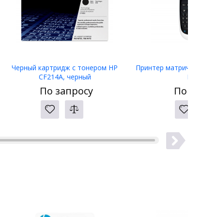
Черный картридж с тонером HP
Принтер матричный Eps
CF214A, черный
LW-400
По запросу
По запро