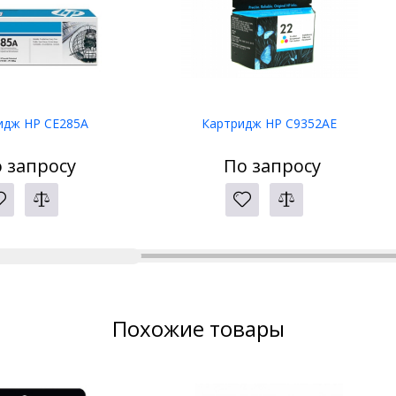
идж HP CE285A
Картридж HP C9352AE
 запросу
По запросу
Похожие товары