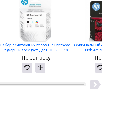
Набор печатающих голов HP Printhead
Оригинальный струйный
Kit (черн. и трехцвет., для HP GT5810,
653 Ink Advantage, т
GT5820), 3YP61AE
(3YM74AE)
По запросу
По запро