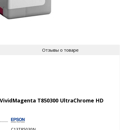
Отзывы о товаре
VividMagenta T850300 UltraChrome HD
C13T85030N