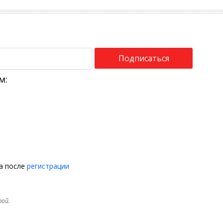
Подписаться
м:
на после
регистрации
той.