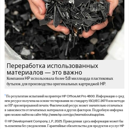
Переработка использованных
материалов — это важно
Компания HP использовала более 5,8 миллиарда пластиковых
бутылок для производства оригинальных картриджей HP.
1
По результатам испытаний на принтере HP OfficeJet Pro 4800. Информация о сред
нем ресурсе получена на основе тестирования по стандарту ISO/IEC 24711 или методи
ке НР при непрерывной печати. Фактический ресурс может значительно отличаться
в зависимости от печатаемых материалов и других факторов. Подробную информа
цию можно найти на сайте http://www.hp.com/go/learnaboutsupplies.
© HP Development Company, L.P., 2025. Приведенная здесь информация может бы
ть изменена без уведомления. Гарантийные обязательства для продуктов и услуг HP