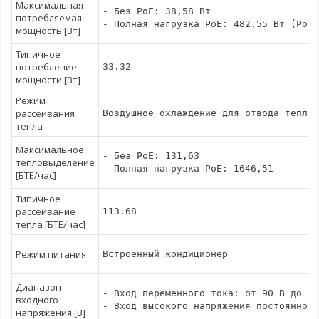
Максимальная
- Без PoE: 38,58 Вт

потребляемая
- Полная нагрузка PoE: 482,55 Вт (PoE:
мощность [Вт]
Типичное
потребление
33.32
мощности [Вт]
Режим
рассеивания
Воздушное охлаждение для отвода тепла,
тепла
Максимальное
- Без PoE: 131,63

тепловыделение
- Полная нагрузка PoE: 1646,51
[БТЕ/час]
Типичное
рассеивание
113.68
тепла [БТЕ/час]
Режим питания
Встроенный кондиционер
Диапазон
- Вход переменного тока: от 90 В до 29
входного
- Вход высокого напряжения постоянного
напряжения [В]