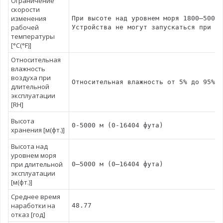
Ограничение
скорости
изменения
При высоте над уровнем моря 1800–5000 
рабочей
Устройства не могут запускаться при те
температуры
[°C(°F)]
Относительная
влажность
воздуха при
Относительная влажность от 5% до 95% (
длительной
эксплуатации
[RH]
Высота
0-5000 м (0-16404 фута)
хранения [м(фт.)]
Высота над
уровнем моря
при длительной
0–5000 м (0–16404 фута)
эксплуатации
[м(фт.)]
Среднее время
наработки на
48.77
отказ [год]