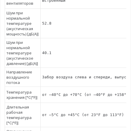
Встроенный
вентиляторов
Шум при
нормальной
температуре
52.8
(акустическая
мощность) [дБ(А)]
Шум при
нормальной
температуре
40.1
(акустическое
давление) [дБ(А)]
Направление
воздушного
Забор воздуха слева и спереди, выпуск 
потока
Температура
от –40°C до +70°C (от –40°F до +158°F)
хранения [°C(°F)]
Длительная
рабочая
от –5°C до +45°C (от 23°F до 113°F) на
температура
[°C(°F)]