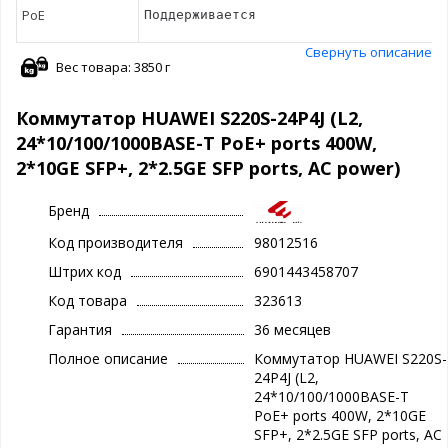
PoE
Поддерживается
Свернуть описание
Вес товара: 3850 г
Коммутатор HUAWEI S220S-24P4J (L2,
24*10/100/1000BASE-T PoE+ ports 400W,
2*10GE SFP+, 2*2.5GE SFP ports, AC power)
Бренд
Код производителя
98012516
Штрих код
6901443458707
Код товара
323613
Гарантия
36 месяцев
Полное описание
Коммутатор HUAWEI S220S-
24P4J (L2,
24*10/100/1000BASE-T
PoE+ ports 400W, 2*10GE
SFP+, 2*2.5GE SFP ports, AC