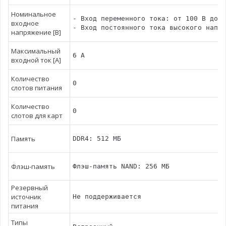
Номинальное
- Вход переменного тока: от 100 В до 2
входное
- Вход постоянного тока высокого напря
напряжение [В]
Максимальный
6 А
входной ток [А]
Количество
0
слотов питания
Количество
0
слотов для карт
Память
DDR4: 512 МБ
Флэш-память
Флэш-память NAND: 256 МБ
Резервный
источник
Не поддерживается
питания
Типы