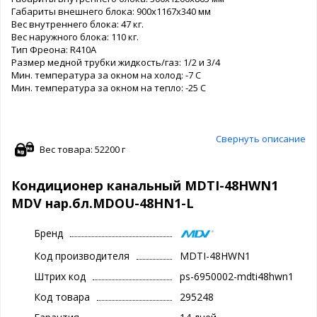
Габариты внешнего блока: 900х1167х340 мм
Вес внутреннего блока: 47 кг.
Вес наружного блока: 110 кг.
Тип Фреона: R410A
Размер медной трубки жидкость/газ: 1/2 и 3/4
Мин. температура за окном на холод: -7 С
Мин. температура за окном на тепло: -25 С
Свернуть описание
Вес товара: 52200 г
Кондиционер канальный MDTI-48HWN1
MDV нар.бл.MDOU-48HN1-L
Бренд
Код производителя
MDTI-48HWN1
Штрих код
ps-6950002-mdti48hwn1
Код товара
295248