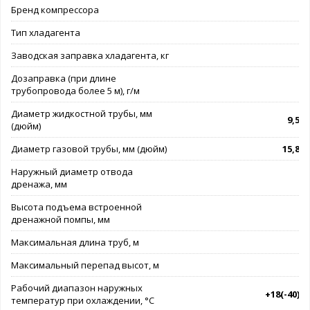
Бренд компрессора
G
Тип хладагента
R
Заводская заправка хладагента, кг
Дозаправка (при длине
трубопровода более 5 м), г/м
Диаметр жидкостной трубы, мм
9,53(
(дюйм)
Диаметр газовой трубы, мм (дюйм)
15,88(
Наружный диаметр отвода
дренажа, мм
Высота подъема встроенной
дренажной помпы, мм
Максимальная длина труб, м
Максимальный перепад высот, м
Рабочий диапазон наружных
+18(-40)*.
температур при охлаждении, °C