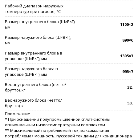
Рабочий диапазон наружных
-7.
температур при нагреве, °C
Размер внутреннего блока (Ш×В×Г),
1100×249
мм
Размер наружного блока (Ш×В×Г),
890×673
мм
Размер внутреннего блока в
1305×305
упаковке (Ш×В×Г), мм
Размер наружного блока в
995×740
упаковке (Ш×В×Г), мм
Вес внутреннего блока (нетто/
32,6 /
брутто), кг
Вес наружного блока (нетто/
53,9 /
брутто), кг
Примечание
* При оснащении полупромышленной сплит-системы
опциональным низкотемпературным комплектом.
** Максимальный потребляемый ток, максимальная
потребляемая мощность, пусковой ток даны для кондиционера