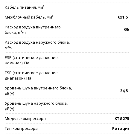
Кабель питания, мм²
3
Межблочный кабель, мм²
6х1,5 + 
Расход воздуха внутреннего
950 -
блока, м³/ч
Расход воздуха наружного блока,
м³/ч
ESP (статическое давление,
номинал), Па
ESP (статическое давление,
0
диапазон), Па
Уровень шума внутреннего блока,
34,5 /38
дБ(А)
Уровень шума наружного блока,
дБ(А)
Модель компрессора
KTG275V
Тип компрессора
Ротацион