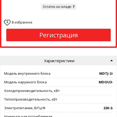
Остаток на складе:
7
В избранное
0
Регистрация
Характеристики
Модель внутреннего блока
MDTJ-24H
Модель наружного блока
MDOU3-24
Холодопроизводительность, кВт
Теплопроизводительность, кВт
Электропитание, В/Гц/Ф
220-240/
Номинальная потребляемая