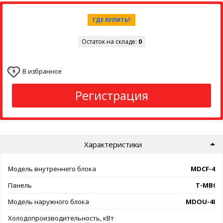
ГДЕ КУПИТЬ?
Остаток на складе:
0
В избранное
0
Регистрация
Характеристики
Модель внутреннего блока
MDCF-48
Панель
T-MBQ4
Модель наружного блока
MDOU-48H
Холодопроизводительность, кВт
1