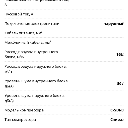
А
Пусковой ток, А
Подключение электропитания
наружный б
Кабель питания, мм²
5
Межблочный кабель, мм²
6
Расход воздуха внутреннего
1620 -
блока, м³/ч
Расход воздуха наружного блока,
м³/ч
Уровень шума внутреннего блока,
50 / 52
дБ(А)
Уровень шума наружного блока,
дБ(А)
Модель компрессора
C-SBN37
Тип компрессора
Спираль