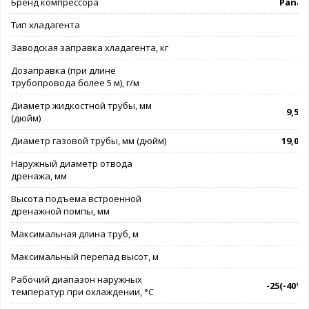
Бренд компрессора
Panas
Тип хладагента
R
Заводская заправка хладагента, кг
Дозаправка (при длине
трубопровода более 5 м), г/м
Диаметр жидкостной трубы, мм
9,53(
(дюйм)
Диаметр газовой трубы, мм (дюйм)
19,05(
Наружный диаметр отвода
дренажа, мм
Высота подъема встроенной
дренажной помпы, мм
Максимальная длина труб, м
Максимальный перепад высот, м
Рабочий диапазон наружных
-25(-40*).
температур при охлаждении, °C