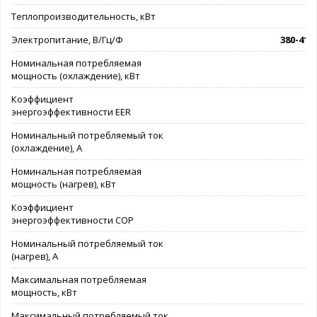
Теплопроизводительность, кВт
1
Электропитание, В/Гц/Ф
380-415/
Номинальная потребляемая
мощность (охлаждение), кВт
Коэффициент
энергоэффективности EER
Номинальный потребляемый ток
(охлаждение), А
Номинальная потребляемая
мощность (нагрев), кВт
Коэффициент
энергоэффективности COP
Номинальный потребляемый ток
(нагрев), А
Максимальная потребляемая
мощность, кВт
Максимальный потребляемый ток,