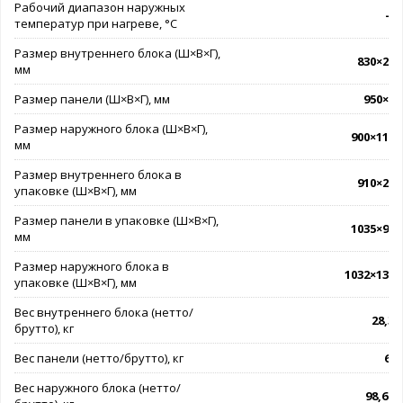
Рабочий диапазон наружных
-7.
температур при нагреве, °C
Размер внутреннего блока (Ш×В×Г),
830×245
мм
Размер панели (Ш×В×Г), мм
950×55
Размер наружного блока (Ш×В×Г),
900×1170
мм
Размер внутреннего блока в
910×290
упаковке (Ш×В×Г), мм
Размер панели в упаковке (Ш×В×Г),
1035×90×
мм
Размер наружного блока в
1032×1307
упаковке (Ш×В×Г), мм
Вес внутреннего блока (нетто/
28,3 /
брутто), кг
Вес панели (нетто/брутто), кг
6,0 
Вес наружного блока (нетто/
98,6 / 