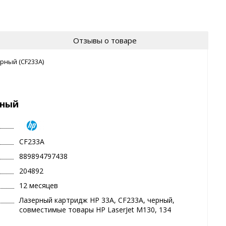
Отзывы о товаре
рный (CF233A)
рный
CF233A
889894797438
204892
12 месяцев
Лазерный картридж HP 33A, CF233A, черный,
совместимые товары HP LaserJet M130, 134