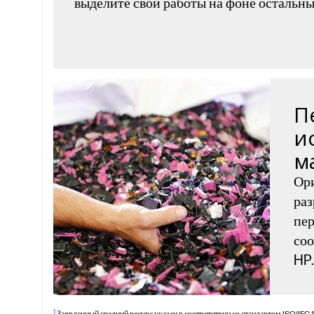
выделите свои работы на фоне остальны
П
и
м
Ор
раз
пер
соо
HP.
1