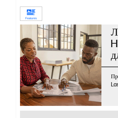
Л
H
д
Пр
La