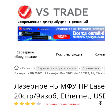
Современная дистрибуция IT решений
Серверное
Комплектующие
Компь
оборудование
Каталог
Периферия и оргтехника
Принтеры
Лазерное ЧБ МФУ HP LaserJet Pro 3103fdw 3G632A, А4, 35стр/
Лазерное ЧБ МФУ HP Laser
20стр/9изоб, Ethernet, US
Напиши отзыв первым!