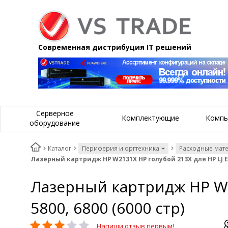
Современная дистрибуция IT решений
Серверное
Комплектующие
Компь
оборудование
Каталог
Периферия и оргтехника
Расходные мат
Лазерный картридж HP W2131X HP голубой 213X для HP LJ Ent 
Лазерный картридж HP W21
5800, 6800 (6000 стр)
Напиши отзыв первым!