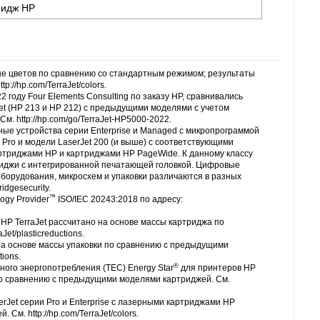
ридж HP
е цветов по сравнению со стандартным режимом; результаты
p://hp.com/TerraJet/colors.
 году Four Elements Consulting по заказу HP, сравнивались
et (HP 213 и HP 212) с предыдущими моделями с учетом
. http://hp.com/go/TerraJet-HP5000-2022.
ные устройства серии Enterprise и Managed с микропрограммой
и Pro и модели LaserJet 200 (и выше) с соответствующими
триджами HP и картриджами HP PageWide. К данному классу
триджи с интегрированной печатающей головкой. Цифровые
оборудования, микросхем и упаковки различаются в разных
idgesecurity.
™
ogy Provider
ISO/IEC 20243:2018 по адресу:
HP TerraJet рассчитано на основе массы картриджа по
et/plasticreductions.
на основе массы упаковки по сравнению с предыдущими
tions.
®
ого энергопотребления (TEC) Energy Star
для принтеров HP
t по сравнению с предыдущими моделями картриджей. См.
rJet серии Pro и Enterprise с лазерными картриджами HP
м. http://hp.com/TerraJet/colors.