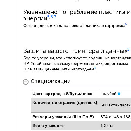
Уменьшено потребление пластика и
,
,
энергии
5
6
7
5
Сокращено количество нового пластика в картридже
Защита вашего принтера и данных
3
Будьте уверены, что используете подлинные картридж
HP. Устойчивая к взлому фирменная микропрограмма
3
HP и защищенные чипы картриджей
.
Спецификации
Цвет картриджей/бутылочек
Голубой
Количество страниц (цветных)
6000 стандартн
Размеры упаковки (Ш x Г x В)
374 x 148 x 18
Вес в упаковке
1,32 кг