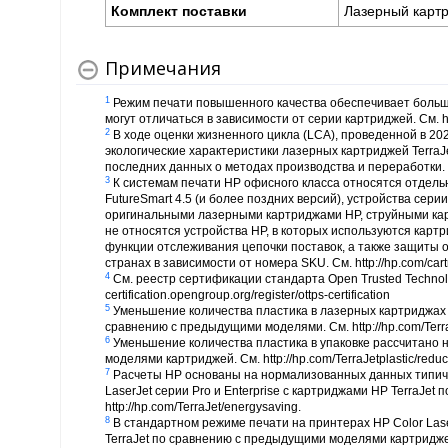
Комплект поставки
Лазерный карт
Примечания
1
Режим печати повышенного качества обеспечивает больш
могут отличаться в зависимости от серии картриджей. См. htt
2
В ходе оценки жизненного цикла (LCA), проведенной в 2022
экологические характеристики лазерных картриджей TerraJ
последних данных о методах производства и переработки. См
3
К системам печати HP офисного класса относятся отдель
FutureSmart 4.5 (и более поздних версий), устройства сери
оригинальными лазерными картриджами HP, струйными кар
не относятся устройства HP, в которых используются кар
функции отслеживания цепочки поставок, а также защиты 
странах в зависимости от номера SKU. См. http://hp.com/cartr
4
См. реестр сертификации стандарта Open Trusted Technol
certification.opengroup.org/register/ottps-certification
5
Уменьшение количества пластика в лазерных картриджах 
сравнению с предыдущими моделями. См. http://hp.com/TerraJ
6
Уменьшение количества пластика в упаковке рассчитано 
моделями картриджей. См. http://hp.com/TerraJetplastic/reduc
7
Расчеты HP основаны на нормализованных данных типичн
LaserJet серии Pro и Enterprise с картриджами HP TerraJe
http://hp.com/TerraJet/energysaving.
8
В стандартном режиме печати на принтерах HP Color Lase
TerraJet по сравнению с предыдущими моделями картриджей. С