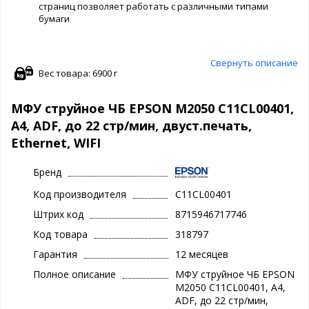
страниц позволяет работать с различными типами
бумаги
Свернуть описание
Вес товара: 6900 г
МФУ струйное ЧБ EPSON M2050 C11CL00401,
А4, ADF, до 22 стр/мин, двуст.печать,
Ethernet, WIFI
Бренд
Код производителя
C11CL00401
Штрих код
8715946717746
Код товара
318797
Гарантия
12 месяцев
Полное описание
МФУ струйное ЧБ EPSON
M2050 C11CL00401, А4,
ADF, до 22 стр/мин,