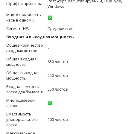
PostScript, масштабируемый, TrueType,
Шрифты принтера:
Windows
Многозадачность
«все в одном»:
Сегмент HP:
Предприятие
Входная и выходная мощность
Общее количество
2
входных лотков:
Общая входная
650 листов
мощность:
Общая выходная
250 листов
мощность:
Входная емкость
550 листов
лотка для бумаги 1:
Многоцелевой
лоток:
Вместимость
универсального
100 листов
лотка:
Максимальное