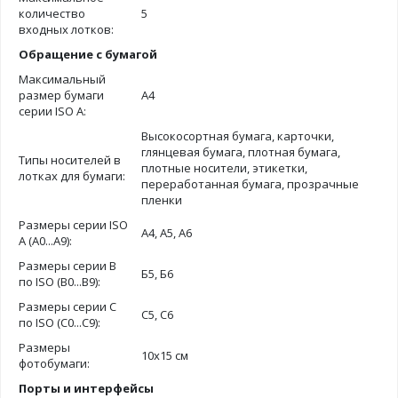
количество
5
входных лотков:
Обращение с бумагой
Максимальный
размер бумаги
А4
серии ISO A:
Высокосортная бумага, карточки,
глянцевая бумага, плотная бумага,
Типы носителей в
плотные носители, этикетки,
лотках для бумаги:
переработанная бумага, прозрачные
пленки
Размеры серии ISO
А4, А5, А6
A (A0...A9):
Размеры серии B
Б5, Б6
по ISO (B0...B9):
Размеры серии C
С5, С6
по ISO (C0...C9):
Размеры
10х15 см
фотобумаги:
Порты и интерфейсы