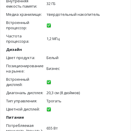
Внутренняя
32 ГБ
емкость памяти:
Медиа хранилище:
твердотельный накопитель
Встроенный
процессор:
Частота
1,2 МГц
процессора:
Дизайн
Цвет продукта:
Белый
Позиционирование
Бизнес
на рынке:
Встроенный
дисплей:
Диагональ дисплея:
20,3 см (8 дюймов)
Тип управления:
Трогать
Цветной дисплей:
Питание
Потребляемая
655 Вт
мощность (печать):