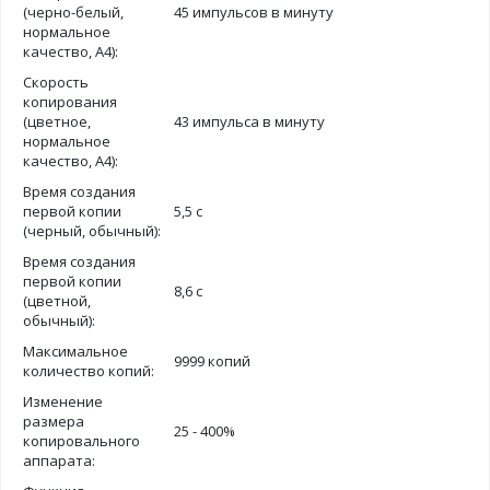
(черно-белый,
45 импульсов в минуту
нормальное
качество, А4):
Скорость
копирования
(цветное,
43 импульса в минуту
нормальное
качество, А4):
Время создания
первой копии
5,5 с
(черный, обычный):
Время создания
первой копии
8,6 с
(цветной,
обычный):
Максимальное
9999 копий
количество копий:
Изменение
размера
25 - 400%
копировального
аппарата: