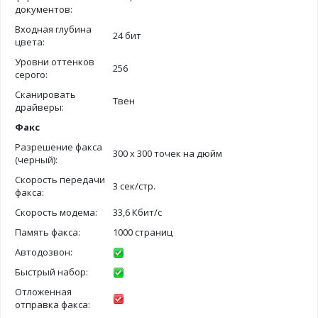
документов:
Входная глубина
24 бит
цвета:
Уровни оттенков
256
серого:
Сканировать
Твен
драйверы:
Факс
Разрешение факса
300 х 300 точек на дюйм
(черный):
Скорость передачи
3 сек/стр.
факса:
Скорость модема:
33,6 Кбит/с
Память факса:
1000 страниц
Автодозвон:
Быстрый набор:
Отложенная
отправка факса: