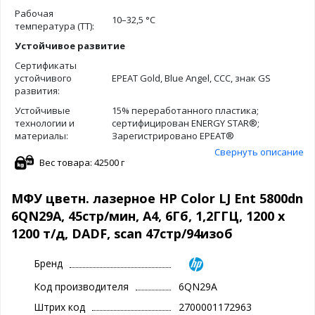
Рабочая
10–32,5 °С
температура (ТТ):
Устойчивое развитие
Сертификаты
устойчивого
EPEAT Gold, Blue Angel, CCC, знак GS
развития:
Устойчивые
15% переработанного пластика;
технологии и
сертифицирован ENERGY STAR®;
материалы:
Зарегистрировано EPEAT®
Свернуть описание
Вес товара: 42500 г
МФУ цветн. лазерное HP Color LJ Ent 5800dn
6QN29A, 45стр/мин, А4, 6Гб, 1,2ГГЦ, 1200 х
1200 т/д, DADF, scan 47стр/94изоб
Бренд
Код производителя
6QN29A
Штрих код
2700001172963