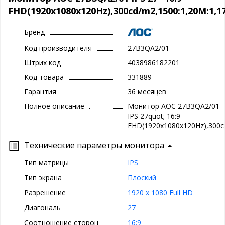
FHD(1920x1080x120Hz),300cd/m2,1500:1,20M:1,
Бренд
Код производителя
27B3QA2/01
Штрих код
4038986182201
Код товара
331889
Гарантия
36 месяцев
Полное описание
Монитор AOC 27B3QA2/01
IPS 27quot; 16:9
FHD(1920x1080x120Hz),300c
Технические параметры монитора
Тип матрицы
IPS
Тип экрана
Плоский
Разрешение
1920 x 1080 Full HD
Диагональ
27
Соотношение сторон
16:9