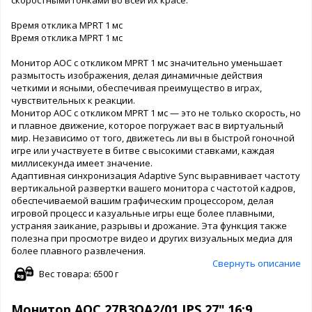
Время отклика MPRT 1 мс
Время отклика MPRT 1 мс
Монитор AOC с откликом MPRT 1 мс значительно уменьшает
размытость изображения, делая динамичные действия
четкими и ясными, обеспечивая преимущество в играх,
чувствительных к реакции.
Монитор AOC с откликом MPRT 1 мс — это не только скорость, но
и плавное движение, которое погружает вас в виртуальный
мир. Независимо от того, движетесь ли вы в быстрой гоночной
игре или участвуете в битве с высокими ставками, каждая
миллисекунда имеет значение.
Адаптивная синхронизация Adaptive Sync выравнивает частоту
вертикальной развертки вашего монитора с частотой кадров,
обеспечиваемой вашим графическим процессором, делая
игровой процесс и казуальные игры еще более плавными,
устраняя заикание, разрывы и дрожание. Эта функция также
полезна при просмотре видео и других визуальных медиа для
более плавного развлечения.
Свернуть описание
Вес товара: 6500 г
Монитор AOC 27B3QA2/01 IPS 27" 16:9