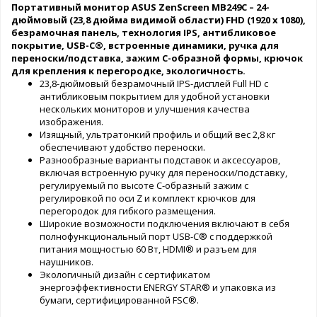
Портативный монитор ASUS ZenScreen MB249C – 24-
дюймовый (23,8 дюйма видимой области) FHD (1920 x 1080),
безрамочная панель, технология IPS, антибликовое
покрытие, USB-C®, встроенные динамики, ручка для
переноски/подставка, зажим C-образной формы, крючок
для крепления к перегородке, экологичность.
23,8-дюймовый безрамочный IPS-дисплей Full HD с
антибликовым покрытием для удобной установки
нескольких мониторов и улучшения качества
изображения.
Изящный, ультратонкий профиль и общий вес 2,8 кг
обеспечивают удобство переноски.
Разнообразные варианты подставок и аксессуаров,
включая встроенную ручку для переноски/подставку,
регулируемый по высоте С-образный зажим с
регулировкой по оси Z и комплект крючков для
перегородок для гибкого размещения.
Широкие возможности подключения включают в себя
полнофункциональный порт USB-C® с поддержкой
питания мощностью 60 Вт, HDMI® и разъем для
наушников.
Экологичный дизайн с сертификатом
энергоэффективности ENERGY STAR® и упаковка из
бумаги, сертифицированной FSC®.