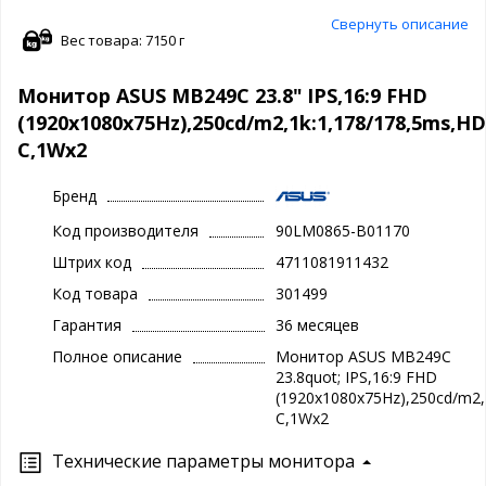
Свернуть описание
Вес товара: 7150 г
Монитор ASUS MB249C 23.8" IPS,16:9 FHD
(1920x1080x75Hz),250cd/m2,1k:1,178/178,5ms,H
C,1Wx2
Бренд
Код производителя
90LM0865-B01170
Штрих код
4711081911432
Код товара
301499
Гарантия
36 месяцев
Полное описание
Монитор ASUS MB249C
23.8quot; IPS,16:9 FHD
(1920x1080x75Hz),250cd/m2,
C,1Wx2
Технические параметры монитора