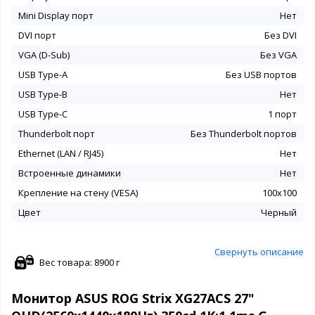
Mini Display порт
Нет
DVI порт
Без DVI
VGA (D-Sub)
Без VGA
USB Type-A
Без USB портов
USB Type-B
Нет
USB Type-C
1 порт
Thunderbolt порт
Без Thunderbolt портов
Ethernet (LAN / RJ45)
Нет
Встроенные динамики
Нет
Крепление на стену (VESA)
100x100
Цвет
Черный
Свернуть описание
Вес товара: 8900 г
Монитор ASUS ROG Strix XG27ACS 27"