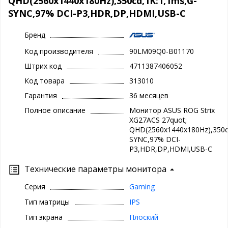
QHD(2560x1440x180Hz),350cd,1K:1,1ms,G-
SYNC,97% DCI-P3,HDR,DP,HDMI,USB-C
Бренд
Код производителя
90LM09Q0-B01170
Штрих код
4711387406052
Код товара
313010
Гарантия
36 месяцев
Полное описание
Монитор ASUS ROG Strix
XG27ACS 27quot;
QHD(2560x1440x180Hz),350c
SYNC,97% DCI-
P3,HDR,DP,HDMI,USB-C
Технические параметры монитора
Серия
Gaming
Тип матрицы
IPS
Тип экрана
Плоский