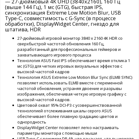
— 27-дюймовый 4K UHD (3840x2160), 160 Гц
(выше 144 Гц), 1 мс (GTG), быстрая IPS,
синхронизация Extreme Low Motion Blur, USB
Type-C, совместимость с G-Sync (в процессе
обработки), DisplayWidget Center, гнездо для
штатива, HDR
27-дюймовый игровой монитор 3840 x 2160 4K HDR со
сверхбыстрой частотой обновления 160 Гц,
разработанный для профессиональных геймеров и
захватывающего игрового процесса
Технология ASUS Fast IPS обеспечивает время отклика 1
мс (GTG) для четких игровых визуальных эффектов с
высокой частотой кадров
Технология ASUS Extreme Low Motion Blur Sync (ELMB SYNC)
позволяет использовать ELMB вместе с переменной
частотой обновления, устраняя двоение и разрывы
изображения, обеспечивая четкую игровую графику с
высокой частотой кадров.
Цветовой охват 95% DCI-P3 с усовершенствованной
технологией отслеживания шкалы серого ASUS
обеспечивает более плавную градацию цветов и
однородность
DisplayWidget Center позволяет легко настраивать
параметры монитора с помощью мыши
USB Type-C с режимом DP Alt, что означает, что вы можете