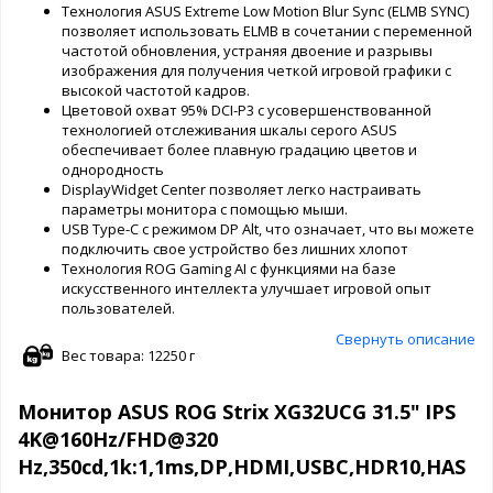
Технология ASUS Extreme Low Motion Blur Sync (ELMB SYNC)
позволяет использовать ELMB в сочетании с переменной
частотой обновления, устраняя двоение и разрывы
изображения для получения четкой игровой графики с
высокой частотой кадров.
Цветовой охват 95% DCI-P3 с усовершенствованной
технологией отслеживания шкалы серого ASUS
обеспечивает более плавную градацию цветов и
однородность
DisplayWidget Center позволяет легко настраивать
параметры монитора с помощью мыши.
USB Type-C с режимом DP Alt, что означает, что вы можете
подключить свое устройство без лишних хлопот
Технология ROG Gaming AI с функциями на базе
искусственного интеллекта улучшает игровой опыт
пользователей.
Свернуть описание
Вес товара: 12250 г
Монитор ASUS ROG Strix XG32UCG 31.5" IPS
4K@160Hz/FHD@320
Hz,350cd,1k:1,1ms,DP,HDMI,USBC,HDR10,HAS