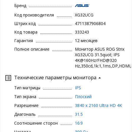
Бренд
Код производителя
XG32UCG
Штрих код
4711387906804
Код товара
333243
Гарантия
12 месяцев
Полное описание
Монитор ASUS ROG Strix
XG32UCG 31.5quot; IPS
4K@160Hz/FHD@320
Hz,350cd,1k:1,1ms,DP,HDMI
Технические параметры монитора
Тип матрицы
IPS
Тип экрана
Плоский
Разрешение
3840 x 2160 Ultra HD 4K
Диагональ
31.5
Соотношение сторон
16:9
Частота
300 Гц