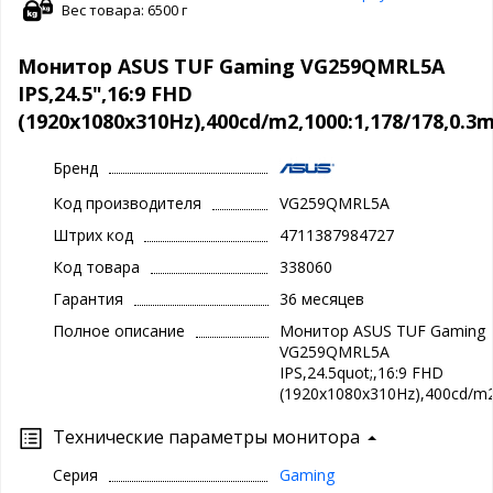
Вес товара: 6500 г
Монитор ASUS TUF Gaming VG259QMRL5A
IPS,24.5",16:9 FHD
(1920x1080x310Hz),400cd/m2,1000:1,178/178,0.
Бренд
Код производителя
VG259QMRL5A
Штрих код
4711387984727
Код товара
338060
Гарантия
36 месяцев
Полное описание
Монитор ASUS TUF Gaming
VG259QMRL5A
IPS,24.5quot;,16:9 FHD
(1920x1080x310Hz),400cd/m
Технические параметры монитора
Серия
Gaming