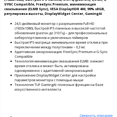
SYNC Compatible, FreeSync Premium, минимизация
смазывания (ELMB Sync), VESA DisplayHDR 400, 99% sRGB,
регулировка высоты, DisplayWidget Center, GamingAI
24,5-дюймовый монитор с разрешением Full-HD
(1920х1080), быстрой IPS-панелью и высокой частотой
обновления (разгон до 310 Гц) – для профессиональных
киберспортсменов и увлеченных геймеров
Быстрая IPS-матрица: минимальное время отклика при
переключении между полутонами – 0,3 мс
Адаптивная синхронизация: FreeSync Premium и G-Sync
Compatible
Технология минимизации смазывания ELMB: снижает
время отклика и может быть активирована
одновременно с адаптивной синхронизацией
Приложение DisplayWidget Center для настройки
параметров монитора с помощью мыши
Технология TUF GamingAI: полезные функции на базе
искусственного интеллекта
Свернуть описание