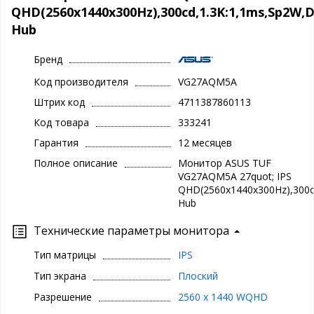
QHD(2560x1440x300Hz),300cd,1.3K:1,1ms,Sp2W
Hub
Бренд
Код производителя
VG27AQM5A
Штрих код
4711387860113
Код товара
333241
Гарантия
12 месяцев
Полное описание
Монитор ASUS TUF
VG27AQM5A 27quot; IPS
QHD(2560x1440x300Hz),300c
Hub
Технические параметры монитора
Тип матрицы
IPS
Тип экрана
Плоский
Разрешение
2560 x 1440 WQHD