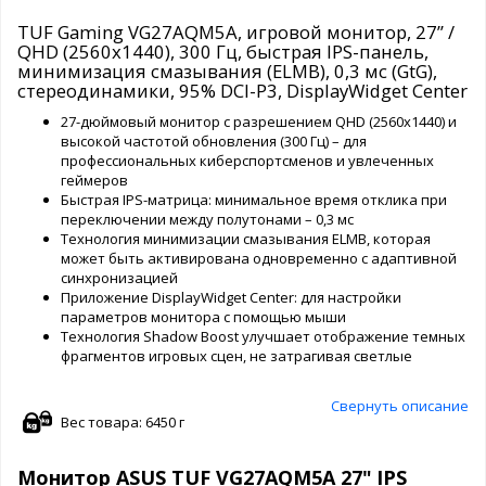
TUF Gaming VG27AQM5A, игровой монитор, 27” /
QHD (2560x1440), 300 Гц, быстрая IPS-панель,
минимизация смазывания (ELMB), 0,3 мс (GtG),
стереодинамики, 95% DCI-P3, DisplayWidget Center
27-дюймовый монитор с разрешением QHD (2560x1440) и
высокой частотой обновления (300 Гц) – для
профессиональных киберспортсменов и увлеченных
геймеров
Быстрая IPS-матрица: минимальное время отклика при
переключении между полутонами – 0,3 мс
Технология минимизации смазывания ELMB, которая
может быть активирована одновременно с адаптивной
синхронизацией
Приложение DisplayWidget Center: для настройки
параметров монитора с помощью мыши
Технология Shadow Boost улучшает отображение темных
фрагментов игровых сцен, не затрагивая светлые
Свернуть описание
Вес товара: 6450 г
Монитор ASUS TUF VG27AQM5A 27" IPS