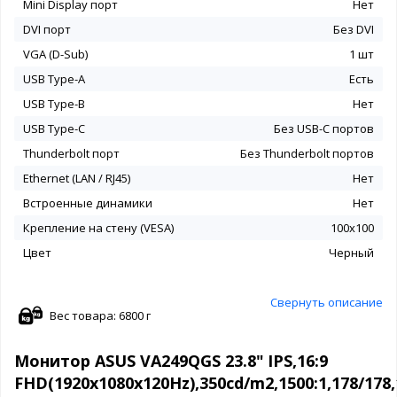
Mini Display порт
Нет
DVI порт
Без DVI
VGA (D-Sub)
1 шт
USB Type-A
Есть
USB Type-B
Нет
USB Type-C
Без USB-С портов
Thunderbolt порт
Без Thunderbolt портов
Ethernet (LAN / RJ45)
Нет
Встроенные динамики
Нет
Крепление на стену (VESA)
100x100
Цвет
Черный
Свернуть описание
Вес товара: 6800 г
Монитор ASUS VA249QGS 23.8" IPS,16:9
FHD(1920x1080x120Hz),350cd/m2,1500:1,178/17