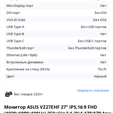
Mini Display порт
Нет
DVI порт
Без DVI
VGA (D-Sub)
Без VGA
USB Type-A
Без USB портов
USB Type-B
Нет
USB Type-C
Без USB-С портов
Thunderbolt порт
Без Thunderbolt портов
Ethernet (LAN / RJ45)
Нет
Встроенные динамики
Нет
Крепление на стену (VESA)
75x75
Цвет
Черный
Свернуть описание
Вес товара: 5250 г
Монитор ASUS VZ27EHF 27" IPS,16:9 FHD