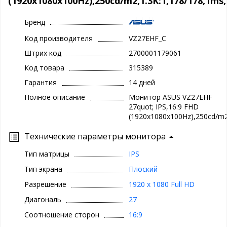
(1920x1080x100Hz),250cd/m2,1.3K:1,178/178,1m
Бренд
Код производителя
VZ27EHF_C
Штрих код
2700001179061
Код товара
315389
Гарантия
14 дней
Полное описание
Монитор ASUS VZ27EHF
27quot; IPS,16:9 FHD
(1920x1080x100Hz),250cd/m2
Технические параметры монитора
Тип матрицы
IPS
Тип экрана
Плоский
Разрешение
1920 x 1080 Full HD
Диагональ
27
Соотношение сторон
16:9