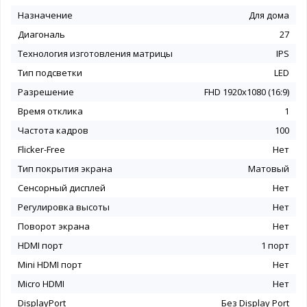
Назначение
Для дома
Диагональ
27
Технология изготовления матрицы
IPS
Тип подсветки
LED
Разрешение
FHD 1920x1080 (16:9)
Время отклика
1
Частота кадров
100
Flicker-Free
Нет
Тип покрытия экрана
Матовый
Сенсорный дисплей
Нет
Регулировка высоты
Нет
Поворот экрана
Нет
HDMI порт
1 порт
Mini HDMI порт
Нет
Micro HDMI
Нет
DisplayPort
Без Display Port