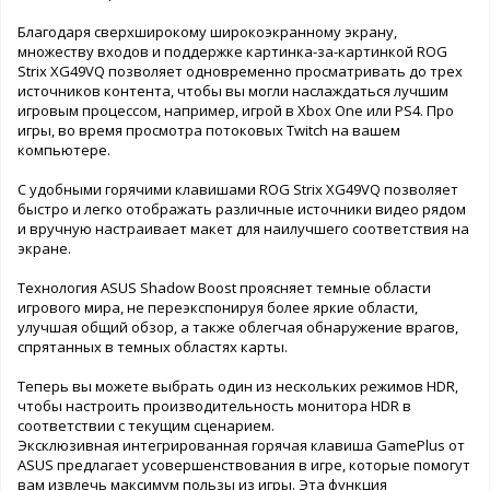
Благодаря сверхширокому широкоэкранному экрану,
множеству входов и поддержке картинка-за-картинкой ROG
Strix XG49VQ позволяет одновременно просматривать до трех
источников контента, чтобы вы могли наслаждаться лучшим
игровым процессом, например, игрой в Xbox One или PS4. Про
игры, во время просмотра потоковых Twitch на вашем
компьютере.
С удобными горячими клавишами ROG Strix XG49VQ позволяет
быстро и легко отображать различные источники видео рядом
и вручную настраивает макет для наилучшего соответствия на
экране.
Технология ASUS Shadow Boost проясняет темные области
игрового мира, не переэкспонируя более яркие области,
улучшая общий обзор, а также облегчая обнаружение врагов,
спрятанных в темных областях карты.
Теперь вы можете выбрать один из нескольких режимов HDR,
чтобы настроить производительность монитора HDR в
соответствии с текущим сценарием.
Эксклюзивная интегрированная горячая клавиша GamePlus от
ASUS предлагает усовершенствования в игре, которые помогут
вам извлечь максимум пользы из игры. Эта функция