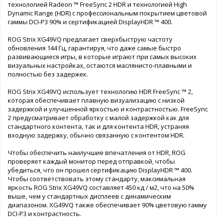
технологией Radeon ™ FreeSync 2 HDR и технологией High
Dynamic Range (HDR) с профессиональным покрытием цветовой
гаммы DCI-P3 90% и сертификацией DisplayHDR ™ 400.
ROG Strix XG49VQ предлагает сверхбыструю частоту
обновления 144 Гц, гарантируя, что даже самые быстро
развивающиеся игры, в которые играют при самых высоких
визуальных настройках, остаются маслянисто-плавными и
полностью без задержек.
ROG Strix XG49VQ использует технологию HDR FreeSync ™ 2,
которая обеспечивает плавную визуализацию с низкой
задержкой и улучшенной яркостью и контрастностью. FreeSync
2 предусматривает обработку с малой задержкой как для
стандартного контента, так и для контента HDR, устраняя
входную задержку, обычно связанную с контентом HDR.
Чтобы обеспечить наилучшие впечатления от HDR, ROG
проверяет каждый монитор перед отправкой, чтобы
убедиться, что он прошел сертификацию DisplayHDR ™ 400.
Чтобы соответствовать этому стандарту, максимальная
яркость ROG Strix XG49VQ составляет 450 кд / м2, что на 50%
выше, чем у стандартных дисплеев с динамическим
диапазоном. XG49VQ также обеспечивает 90% цветовую гамму
DCI-P3 и контрастность.