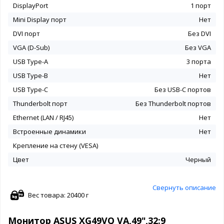
DisplayPort
1 порт
Mini Display порт
Нет
DVI порт
Без DVI
VGA (D-Sub)
Без VGA
USB Type-A
3 порта
USB Type-B
Нет
USB Type-C
Без USB-С портов
Thunderbolt порт
Без Thunderbolt портов
Ethernet (LAN / RJ45)
Нет
Встроенные динамики
Нет
Крепление на стену (VESA)
Цвет
Черный
Свернуть описание
Вес товара: 20400 г
Монитор ASUS XG49VQ VA,49",32:9