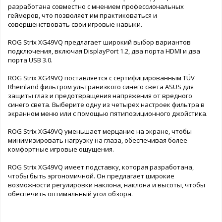
разработана совместно с мнением профессиональных
геймеров, что позволяет им практиковаться и
совершенствовать свои игровые навыки.
ROG Strix XG49VQ предлагает широкий выбор вариантов
подключения, включая DisplayPort 1.2, два порта HDMI и два
порта USB 3.0.
ROG Strix XG49VQ поставляется с сертифицированным TÜV
Rheinland фильтром ультранизкого синего света ASUS для
защиты глаз и предотвращения напряжения от вредного
синего света. Выберите одну из четырех настроек фильтра в
экранном меню или с помощью пятипозиционного джойстика.
ROG Strix XG49VQ уменьшает мерцание на экране, чтобы
минимизировать нагрузку на глаза, обеспечивая более
комфортные игровые ощущения.
ROG Strix XG49VQ имеет подставку, которая разработана,
чтобы быть эргономичной. Он предлагает широкие
возможности регулировки наклона, наклона и высоты, чтобы
обеспечить оптимальный угол обзора.