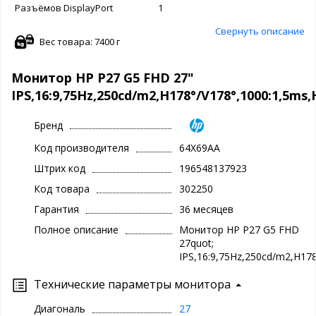
Разъёмов DisplayPort
1
Свернуть описание
Вес товара: 7400 г
Монитор HP P27 G5 FHD 27"
IPS,16:9,75Hz,250cd/m2,H178°/V178°,1000:1,5ms
Бренд
Код производителя
64X69AA
Штрих код
196548137923
Код товара
302250
Гарантия
36 месяцев
Полное описание
Монитор HP P27 G5 FHD
27quot;
IPS,16:9,75Hz,250cd/m2,H17
Технические параметры монитора
Диагональ
27