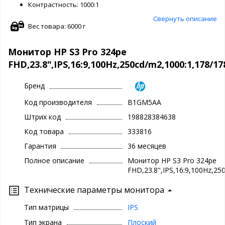
Контрастность: 1000:1
Свернуть описание
Вес товара: 6000 г
Монитор HP S3 Pro 324pe
FHD,23.8",IPS,16:9,100Hz,250cd/m2,1000:1,178
Бренд
Код производителя
B1GM5AA
Штрих код
198828384638
Код товара
333816
Гарантия
36 месяцев
Полное описание
Монитор HP S3 Pro 324pe
FHD,23.8",IPS,16:9,100Hz,2
Технические параметры монитора
Тип матрицы
IPS
Тип экрана
Плоский