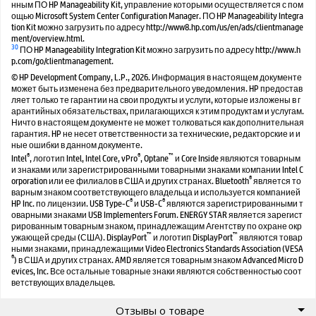
нным ПО HP Manageability Kit, управление которыми осуществляется с пом
ощью Microsoft System Center Configuration Manager. ПО HP Manageability Integra
tion Kit можно загрузить по адресу http://www8.hp.com/us/en/ads/clientmanage
ment/overview.html.
30
ПО HP Manageability Integration Kit можно загрузить по адресу http://www.h
p.com/go/clientmanagement.
© HP Development Company, L.P., 2026. Информация в настоящем документе
может быть изменена без предварительного уведомления. HP предостав
ляет только те гарантии на свои продукты и услуги, которые изложены в г
арантийных обязательствах, прилагающихся к этим продуктам и услугам.
Ничто в настоящем документе не может толковаться как дополнительная
гарантия. HP не несет ответственности за технические, редакторские и и
ные ошибки в данном документе.
®
®
™
Intel
, логотип Intel, Intel Core, vPro
, Optane
и Core Inside являются товарным
и знаками или зарегистрированными товарными знаками компании Intel C
®
orporation или ее филиалов в США и других странах. Bluetooth
является то
варным знаком соответствующего владельца и используется компанией
®
®
HP Inc. по лицензии. USB Type-C
и USB-C
являются зарегистрированными т
оварными знаками USB Implementers Forum. ENERGY STAR является зарегист
рированным товарным знаком, принадлежащим Агентству по охране окр
™
™
ужающей среды (США). DisplayPort
и логотип DisplayPort
являются товар
ными знаками, принадлежащими Video Electronics Standards Association (VESA
®
) в США и других странах. AMD является товарным знаком Advanced Micro D
evices, Inc. Все остальные товарные знаки являются собственностью соот
ветствующих владельцев.
Отзывы о товаре