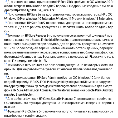
13
Для использования приложения HP Sure Click требуется ОС Windows 10 Pr
o или Enterprise (или более поздней версии). Подробные сведения см. по а
дресу https://bit.ly/2PrLT6A_SureClick.
14
Приложение HP Sure Sense доступно на некоторых компьютерах HP с ОС
Windows 10 Pro, Windows 10 Enterprise, Windows 11 Pro или Windows 11 Enterprise.
15
Приложение HP Sure Run 5-го поколения доступно на некоторых компью
терах HP. Для его работы требуется ОС Windows 10 или более поздней вер
сии.
16
Технология HP Sure Recover 5-го поколения со встроенной функцией повт
орного создания образа Embedded Reimaging является опциональным ком
понентом и выбирается при покупке. Для ее работы требуется ОС Window
s 10 или более поздней версии. Чтобы избежать потери данных, перед ис
пользованием выполните резервное копирование необходимых файлов,
фотографий, видео и т. д. Восстановление с помощью Wi-Fi доступно толь
ко на ПК с модулем Intel Wi-Fi.
17
Технология HP Sure Start 7-го поколения доступна на некоторых компьют
ерах HP. Для ее работы требуется ОС Windows 10 или более поздней верс
ии.
18
Для использования HP Sure Admin требуется ОС Windows 10 (или более п
оздней версии), HP BIOS, ПО HP Manageability Integration Kit (можно загрузить
по адресу http://www.hp.com/go/clientmanagement) и приложение для смарт
фона HP Sure Admin Local Access Authenticator из магазина Google Play (Android)
или App Store (Apple).
19
Для работы функции HP Client Security Manager 7-го поколения требуется
ОС Windows. Эта функция доступна на некоторых компьютерах HP серии El
ite и Pro.
20
Функции HP BIOSphere 6-го поколения могут отличаться в зависимости от
платформы и конфигурации.