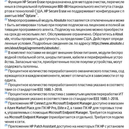
21
Функция HP Secure Erase предназначена для методов очистки, перечисле
нных в специальной публикации 800-88 Национального института станда
ртов и технологий США. HP Secure Erase не поддерживает конфигурации с п
®
™
амятью Intel
Optane
.
22
Микропрограммный модуль Absolute поставляется отключенным и може
т быть активирован только при покупке подписки на лицензию и полной ак
тивации программного агента. Подписку на лицензию можно приобрести
на срок до нескольких лет. Обслуживание ограничено. Обратитесь в Absol
ute, чтобы проверить доступность за пределами США. Действуют опреде
ленные условия. Подробные сведения см. по адресу: https://www.absolute.c
om/about/legal/agreements/absolute/ .
23
В комплект поставки не входят внешние блоки питания, модули беспро
водной глобальной сети, шнуры питания, кабели и периферийные устро
йства. Запасные части, приобретенные после покупки устройства, могут
содержать галогены.
24
Процентное количество переработанного океанического пластика, сод
ержащегося в каждом компоненте, может отличаться в зависимости от пр
одукта.
25
Процентное количество переработанного пластика указано в соответс
твии со стандартом IEEE 1680.1-2018.
26
Процентное количество пластика с замкнутым циклом переработки ИТ
-оборудования указано в соответствии со стандартом IEEE 1680.1-2018.
28
Приложение HP Connect для Microsoft Endpoint Manager доступно в магазин
е Azure Market Place для ПК HP Pro, Elite и Z, а также ПК HP для торговых точе
к, управляемых с помощью Microsoft Endpoint Manager. Требуется подписка
на Microsoft Endpoint Manager (приобретается отдельно). Требуется подклю
чение к сети.
29
Приложение HP Patch Assistant доступно на некоторых ПК HP с установле