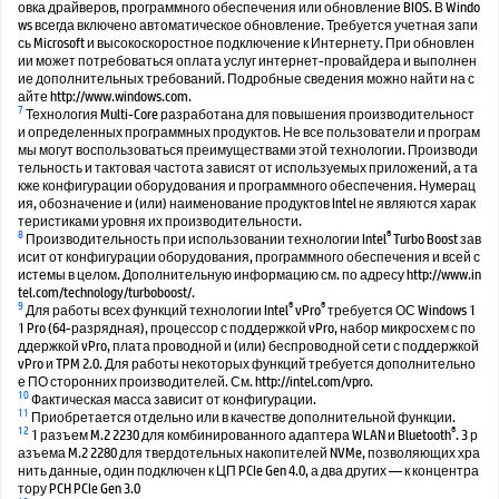
овка драйверов, программного обеспечения или обновление BIOS. В Windo
ws всегда включено автоматическое обновление. Требуется учетная запи
сь Microsoft и высокоскоростное подключение к Интернету. При обновлен
ии может потребоваться оплата услуг интернет-провайдера и выполнен
ие дополнительных требований. Подробные сведения можно найти на с
айте http://www.windows.com.
7
Технология Multi-Core разработана для повышения производительност
и определенных программных продуктов. Не все пользователи и програм
мы могут воспользоваться преимуществами этой технологии. Производи
тельность и тактовая частота зависят от используемых приложений, а та
кже конфигурации оборудования и программного обеспечения. Нумерац
ия, обозначение и (или) наименование продуктов Intel не являются харак
теристиками уровня их производительности.
8
®
Производительность при использовании технологии Intel
Turbo Boost зав
исит от конфигурации оборудования, программного обеспечения и всей с
истемы в целом. Дополнительную информацию см. по адресу http://www.in
tel.com/technology/turboboost/.
9
®
®
Для работы всех функций технологии Intel
vPro
требуется ОС Windows 1
1 Pro (64-разрядная), процессор с поддержкой vPro, набор микросхем с по
ддержкой vPro, плата проводной и (или) беспроводной сети с поддержкой
vPro и TPM 2.0. Для работы некоторых функций требуется дополнительно
е ПО сторонних производителей. См. http://intel.com/vpro.
10
Фактическая масса зависит от конфигурации.
11
Приобретается отдельно или в качестве дополнительной функции.
12
®
1 разъем M.2 2230 для комбинированного адаптера WLAN и Bluetooth
️. 3 р
азъема M.2 2280 для твердотельных накопителей NVMe, позволяющих хра
нить данные, один подключен к ЦП PCIe Gen 4.0, а два других — к концентра
тору PCH PCIe Gen 3.0