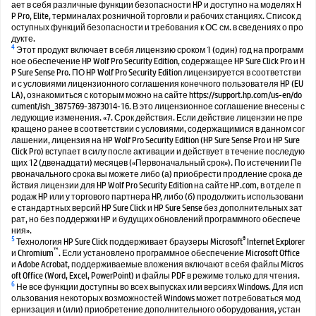
ает в себя различные функции безопасности HP и доступно на моделях H
P Pro, Elite, терминалах розничной торговли и рабочих станциях. Список д
оступных функций безопасности и требования к ОС см. в сведениях о про
дукте.
4
Этот продукт включает в себя лицензию сроком 1 (один) год на программ
ное обеспечение HP Wolf Pro Security Edition, содержащее HP Sure Click Pro и H
P Sure Sense Pro. ПО HP Wolf Pro Security Edition лицензируется в соответстви
и с условиями лицензионного соглашения конечного пользователя HP (EU
LA), ознакомиться с которым можно на сайте https://support.hp.com/us-en/do
cument/ish_3875769-3873014-16. В это лицензионное соглашение внесены с
ледующие изменения. «7. Срок действия. Если действие лицензии не пре
кращено ранее в соответствии с условиями, содержащимися в данном сог
лашении, лицензия на HP Wolf Pro Security Edition (HP Sure Sense Pro и HP Sure
Click Pro) вступает в силу после активации и действует в течение последую
щих 12 (двенадцати) месяцев («Первоначальный срок»). По истечении Пе
рвоначального срока вы можете либо (а) приобрести продление срока де
йствия лицензии для HP Wolf Pro Security Edition на сайте HP.com, в отделе п
родаж HP или у торгового партнера HP, либо (б) продолжить использовани
е стандартных версий HP Sure Click и HP Sure Sense без дополнительных зат
рат, но без поддержки HP и будущих обновлений программного обеспече
ния».
5
®
Технология HP Sure Click поддерживает браузеры Microsoft
Internet Explorer
™
и Chromium
. Если установлено программное обеспечение Microsoft Office
и Adobe Acrobat, поддерживаемые вложения включают в себя файлы Micros
oft Office (Word, Excel, PowerPoint) и файлы PDF в режиме только для чтения.
6
Не все функции доступны во всех выпусках или версиях Windows. Для исп
ользования некоторых возможностей Windows может потребоваться мод
ернизация и (или) приобретение дополнительного оборудования, устан