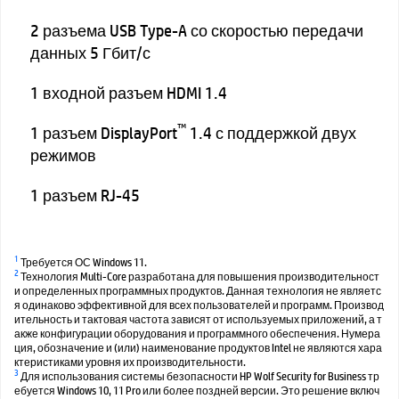
2 разъема USB Type-A со скоростью передачи
данных 5 Гбит/с
1 входной разъем HDMI 1.4
™
1 разъем DisplayPort
1.4 с поддержкой двух
режимов
1 разъем RJ-45
1
Требуется ОС Windows 11.
2
Технология Multi-Core разработана для повышения производительност
и определенных программных продуктов. Данная технология не являетс
я одинаково эффективной для всех пользователей и программ. Производ
ительность и тактовая частота зависят от используемых приложений, а т
акже конфигурации оборудования и программного обеспечения. Нумера
ция, обозначение и (или) наименование продуктов Intel не являются хара
ктеристиками уровня их производительности.
3
Для использования системы безопасности HP Wolf Security for Business тр
ебуется Windows 10, 11 Pro или более поздней версии. Это решение включ