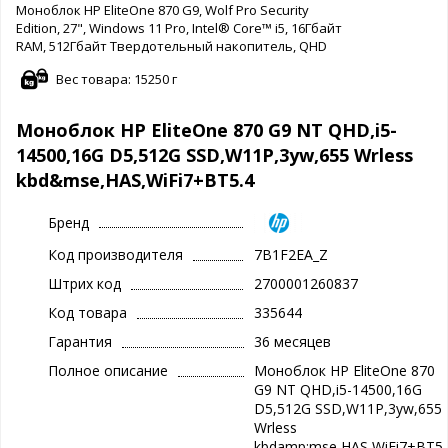
Моноблок HP EliteOne 870 G9, Wolf Pro Security
Edition, 27", Windows 11 Pro, Intel® Core™ i5, 16Гбайт
RAM, 512Гбайт Твердотельный накопитель, QHD
Вес товара: 15250 г
Моноблок HP EliteOne 870 G9 NT QHD,i5-
14500,16G D5,512G SSD,W11P,3yw,655 Wrless
kbd&mse,HAS,WiFi7+BT5.4
Бренд
Код производителя
7B1F2EA_Z
Штрих код
2700001260837
Код товара
335644
Гарантия
36 месяцев
Полное описание
Моноблок HP EliteOne 870
G9 NT QHD,i5-14500,16G
D5,512G SSD,W11P,3yw,655
Wrless
kbdamp;mse,HAS,WiFi7+BT5.