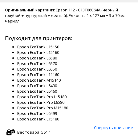
Оригинальный картридж Epson 112 - C13T06C64A (черный +
голубой + пурпурный + желтый). Емкость: 1 x 127 мл + 3 x 70 мл
чернил.
Подходит для принтеров:
Epson EcoTank L15150
Epson EcoTank L15160
Epson EcoTank L6580
Epson EcoTank L6570
Epson EcoTank L6550
Epson EcoTank L11160
Epson EcoTank M15140
Epson EcoTank L6490
Epson EcoTank L6460
Epson EcoTank Pro L15180
Epson EcoTank Pro L6580
Epson EcoTank Pro M15180
Epson EcoTank L6499
Epson EcoTank L15180
Свернуть описание
Вес товара: 561 г