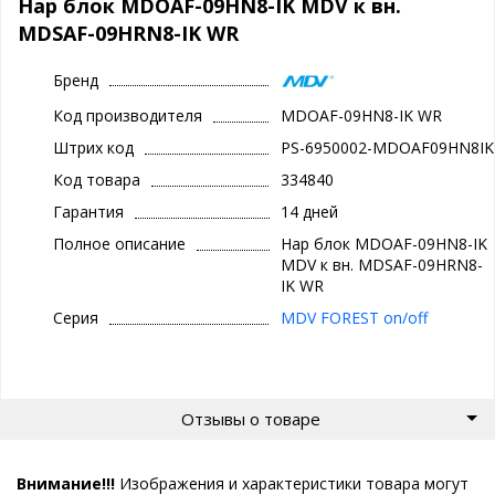
Нар блок MDOAF-09HN8-IK MDV к вн.
MDSAF-09HRN8-IK WR
Бренд
Код производителя
MDOAF-09HN8-IK WR
Штрих код
PS-6950002-MDOAF09HN8IK
Код товара
334840
Гарантия
14 дней
Полное описание
Нар блок MDOAF-09HN8-IK
MDV к вн. MDSAF-09HRN8-
IK WR
Серия
MDV FOREST on/off
Отзывы о товаре
Внимание!!!
Изображения и характеристики товара могут