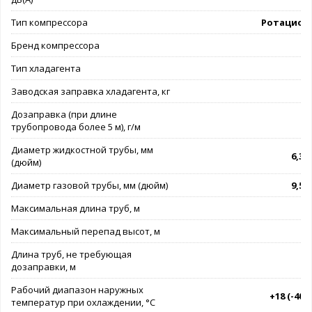
Тип компрессора
Ротацион
Бренд компрессора
G
Тип хладагента
Заводская заправка хладагента, кг
Дозаправка (при длине
трубопровода более 5 м), г/м
Диаметр жидкостной трубы, мм
6,35 
(дюйм)
Диаметр газовой трубы, мм (дюйм)
9,52 
Максимальная длина труб, м
Максимальный перепад высот, м
Длина труб, не требующая
дозаправки, м
Рабочий диапазон наружных
+18 (-40).
температур при охлаждении, °C