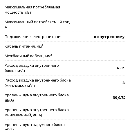
Максимальная потребляемая
мощность, кВт
Максимальный потребляемый ток,
А
Подключение электропитания
к внутреннему б
Кабель питания, мм²
3
Межблочный кабель, мм²
5
Расход воздуха внутреннего
450/340
блока, м³/ч
Расход воздуха внутреннего блока
280 
(мин.-макс.), м³/ч
Уровень шума внутреннего блока,
39,0/32,0
дБ(А)
Уровень шума внутреннего блока,
минимальный, дБ(А)
Уровень шума наружного блока,
дБ(А)