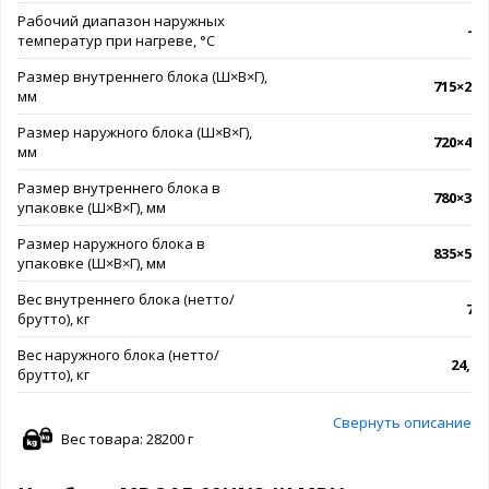
Рабочий диапазон наружных
-7.
температур при нагреве, °C
Размер внутреннего блока (Ш×В×Г),
715×285
мм
Размер наружного блока (Ш×В×Г),
720×495
мм
Размер внутреннего блока в
780×365
упаковке (Ш×В×Г), мм
Размер наружного блока в
835×540
упаковке (Ш×В×Г), мм
Вес внутреннего блока (нетто/
7,4 
брутто), кг
Вес наружного блока (нетто/
24,7 /
брутто), кг
Свернуть описание
Вес товара: 28200 г