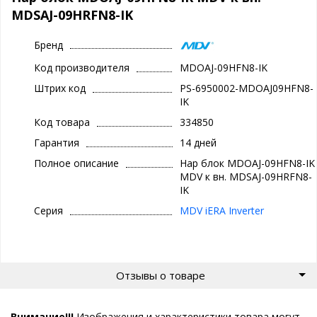
MDSAJ-09HRFN8-IK
Бренд
Код производителя
MDOAJ-09HFN8-IK
Штрих код
PS-6950002-MDOAJ09HFN8-
IK
Код товара
334850
Гарантия
14 дней
Полное описание
Нар блок MDOAJ-09HFN8-IK
MDV к вн. MDSAJ-09HRFN8-
IK
Серия
MDV iERA Inverter
Отзывы о товаре
Внимание!!!
Изображения и характеристики товара могут