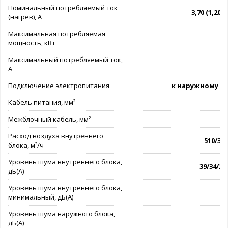
Номинальный потребляемый ток
3,70 (1,20 - 
(нагрев), А
Максимальная потребляемая
мощность, кВт
Максимальный потребляемый ток,
А
Подключение электропитания
к наружному б
Кабель питания, мм²
3
Межблочный кабель, мм²
4
Расход воздуха внутреннего
510/360
блока, м³/ч
Уровень шума внутреннего блока,
39/34/25
дБ(А)
Уровень шума внутреннего блока,
минимальный, дБ(А)
Уровень шума наружного блока,
дБ(А)