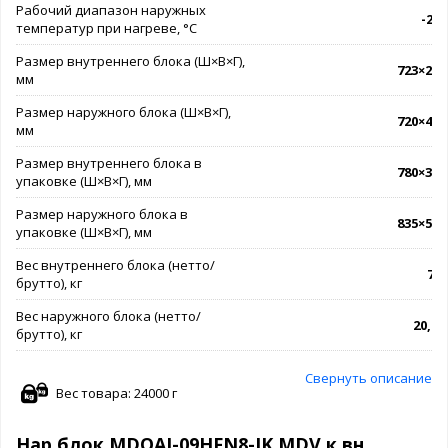
Рабочий диапазон наружных
-20.
температур при нагреве, °C
Размер внутреннего блока (Ш×В×Г),
723×286
мм
Размер наружного блока (Ш×В×Г),
720×495
мм
Размер внутреннего блока в
780×365
упаковке (Ш×В×Г), мм
Размер наружного блока в
835×540
упаковке (Ш×В×Г), мм
Вес внутреннего блока (нетто/
7,5 
брутто), кг
Вес наружного блока (нетто/
20,5 /
брутто), кг
Свернуть описание
Вес товара: 24000 г
Нар блок MDOAJ-09HFN8-IK MDV к вн.