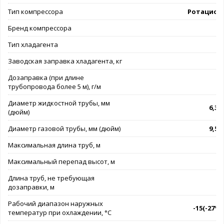
Тип компрессора
Ротацион
Бренд компрессора
G
Тип хладагента
Заводская заправка хладагента, кг
Дозаправка (при длине
трубопровода более 5 м), г/м
Диаметр жидкостной трубы, мм
6,35 
(дюйм)
Диаметр газовой трубы, мм (дюйм)
9,52 
Максимальная длина труб, м
Максимальный перепад высот, м
Длина труб, не требующая
дозаправки, м
Рабочий диапазон наружных
-15(-27*).
температур при охлаждении, °C