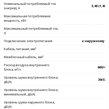
Номинальный потребляемый ток
5,40 (1,40 - 
(нагрев), А
Максимальная потребляемая
мощность, кВт
Максимальный потребляемый ток,
А
Подключение электропитания
к наружному б
Кабель питания, мм²
3
Межблочный кабель, мм²
4
Расход воздуха внутреннего
600/450
блока, м³/ч
Уровень шума внутреннего блока,
39/32/2
дБ(А)
Уровень шума внутреннего блока,
минимальный, дБ(А)
Уровень шума наружного блока,
дБ(А)