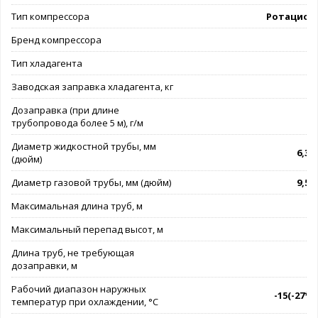
Тип компрессора
Ротацион
Бренд компрессора
G
Тип хладагента
Заводская заправка хладагента, кг
Дозаправка (при длине
трубопровода более 5 м), г/м
Диаметр жидкостной трубы, мм
6,35 
(дюйм)
Диаметр газовой трубы, мм (дюйм)
9,52 
Максимальная длина труб, м
Максимальный перепад высот, м
Длина труб, не требующая
дозаправки, м
Рабочий диапазон наружных
-15(-27*).
температур при охлаждении, °C