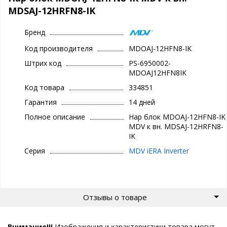
MDSAJ-12HRFN8-IK
Бренд
Код производителя
MDOAJ-12HFN8-IK
Штрих код
PS-6950002-
MDOAJ12HFN8IK
Код товара
334851
Гарантия
14 дней
Полное описание
Нар блок MDOAJ-12HFN8-IK
MDV к вн. MDSAJ-12HRFN8-
IK
Серия
MDV iERA Inverter
Отзывы о товаре
Внимание!!!
Изображения и характеристики товара могут