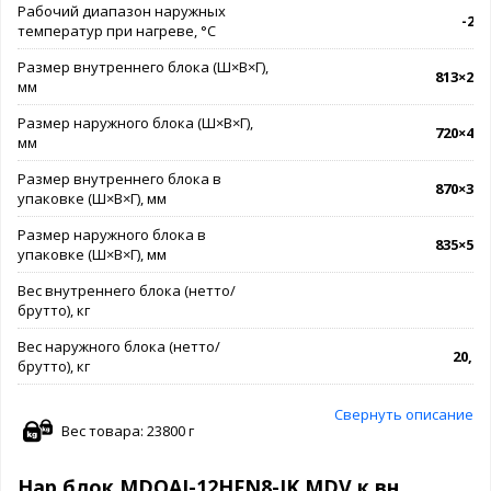
Рабочий диапазон наружных
-20.
температур при нагреве, °C
Размер внутреннего блока (Ш×В×Г),
813×289
мм
Размер наружного блока (Ш×В×Г),
720×495
мм
Размер внутреннего блока в
870×365
упаковке (Ш×В×Г), мм
Размер наружного блока в
835×540
упаковке (Ш×В×Г), мм
Вес внутреннего блока (нетто/
8 /
брутто), кг
Вес наружного блока (нетто/
20,4 /
брутто), кг
Свернуть описание
Вес товара: 23800 г
Нар блок MDOAJ-12HFN8-IK MDV к вн.