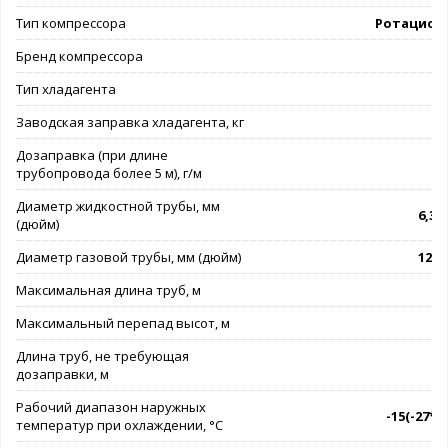
Тип компрессора
Ротацион
Бренд компрессора
G
Тип хладагента
Заводская заправка хладагента, кг
Дозаправка (при длине
трубопровода более 5 м), г/м
Диаметр жидкостной трубы, мм
6,35 
(дюйм)
Диаметр газовой трубы, мм (дюйм)
12,7 
Максимальная длина труб, м
Максимальный перепад высот, м
Длина труб, не требующая
дозаправки, м
Рабочий диапазон наружных
-15(-27*).
температур при охлаждении, °C