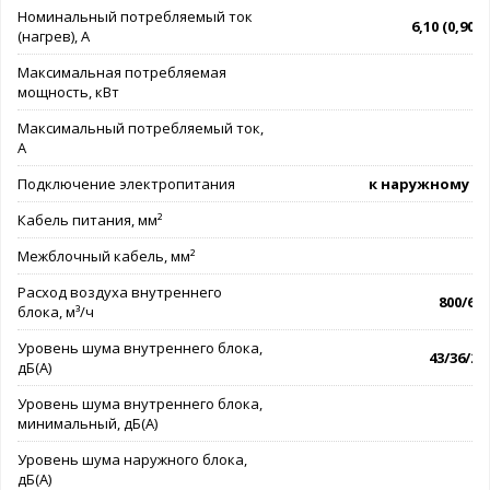
Номинальный потребляемый ток
6,10 (0,90 - 
(нагрев), А
Максимальная потребляемая
мощность, кВт
Максимальный потребляемый ток,
А
Подключение электропитания
к наружному б
Кабель питания, мм²
3
Межблочный кабель, мм²
4
Расход воздуха внутреннего
800/600
блока, м³/ч
Уровень шума внутреннего блока,
43/36/28
дБ(А)
Уровень шума внутреннего блока,
минимальный, дБ(А)
Уровень шума наружного блока,
дБ(А)