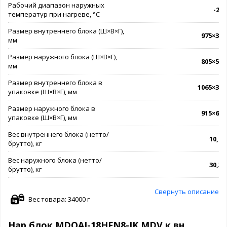
Рабочий диапазон наружных
-25.
температур при нагреве, °C
Размер внутреннего блока (Ш×В×Г),
975×308
мм
Размер наружного блока (Ш×В×Г),
805×554
мм
Размер внутреннего блока в
1065×385
упаковке (Ш×В×Г), мм
Размер наружного блока в
915×615
упаковке (Ш×В×Г), мм
Вес внутреннего блока (нетто/
10,2 /
брутто), кг
Вес наружного блока (нетто/
30,3 /
брутто), кг
Свернуть описание
Вес товара: 34000 г
Нар блок MDOAJ-18HFN8-IK MDV к вн.