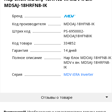
MDSAJ-18HRFN8-IK
Бренд
Код производителя
MDOAJ-18HFN8-IK
Штрих код
PS-6950002-
MDOAJ18HFN8IK
Код товара
334852
Гарантия
14 дней
Полное описание
Нар блок MDOAJ-18HFN8-IK
MDV к вн. MDSAJ-18HRFN8-
IK
Серия
MDV iERA Inverter
Отзывы о товаре
Внимание!!!
Изображения и характеристики товара могут