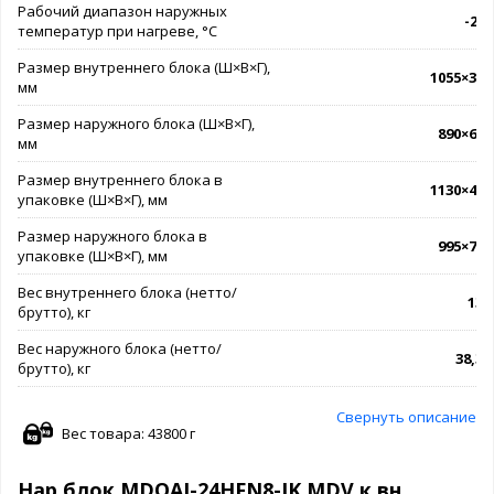
Рабочий диапазон наружных
-25.
температур при нагреве, °C
Размер внутреннего блока (Ш×В×Г),
1055×330
мм
Размер наружного блока (Ш×В×Г),
890×673
мм
Размер внутреннего блока в
1130×405
упаковке (Ш×В×Г), мм
Размер наружного блока в
995×740
упаковке (Ш×В×Г), мм
Вес внутреннего блока (нетто/
13 /
брутто), кг
Вес наружного блока (нетто/
38,3 /
брутто), кг
Свернуть описание
Вес товара: 43800 г
Нар блок MDOAJ-24HFN8-IK MDV к вн.