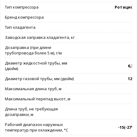
Тип компрессора
Ротацион
Бренд компрессора
G
Тип хладагента
Заводская заправка хладагента, кг
Дозаправка (при длине
трубопровода более 5 м), г/м
Диаметр жидкостной трубы, мм
6,35 
(дюйм)
Диаметр газовой трубы, мм (дюйм)
12,7 
Максимальная длина труб, м
Максимальный перепад высот, м
Длина труб, не требующая
дозаправки, м
Рабочий диапазон наружных
-15(-27*).
температур при охлаждении, °C