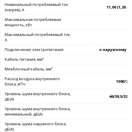
Номинальный потребляемый ток
11,00 (1,30 - 1
(нагрев), А
Максимальная потребляемая
мощность, кВт
Максимальный потребляемый ток,
А
Подключение электропитания
к наружному б
Кабель питания, мм²
3
Межблочный кабель, мм²
4
Расход воздуха внутреннего
1090/790
блока, м³/ч
Уровень шума внутреннего блока,
46/39,5/32,5
дБ(А)
Уровень шума внутреннего блока,
минимальный, дБ(А)
Уровень шума наружного блока,
дБ(А)