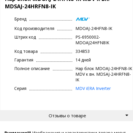
MDSAJ-24HRFN8-IK
Бренд
Код производителя
MDOAJ-24HFN8-IK
Штрих код
PS-6950002-
MDOAJ24HFN8IK
Код товара
334853
Гарантия
14 дней
Полное описание
Нар блок MDOAJ-24HFN8-IK
MDV к вн. MDSAJ-24HRFN8-
IK
Серия
MDV iERA Inverter
Отзывы о товаре
Внимание!!!
Изображения и характеристики товара могут