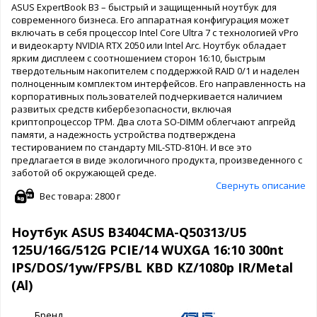
ASUS ExpertBook B3 – быстрый и защищенный ноутбук для
современного бизнеса. Его аппаратная конфигурация может
включать в себя процессор Intel Core Ultra 7 с технологией vPro
и видеокарту NVIDIA RTX 2050 или Intel Arc. Ноутбук обладает
ярким дисплеем с соотношением сторон 16:10, быстрым
твердотельным накопителем c поддержкой RAID 0/1 и наделен
полноценным комплектом интерфейсов. Его направленность на
корпоративных пользователей подчеркивается наличием
развитых средств кибербезопасности, включая
криптопроцессор TPM. Два слота SO-DIMM облегчают апгрейд
памяти, а надежность устройства подтверждена
тестированием по стандарту MIL-STD-810H. И все это
предлагается в виде экологичного продукта, произведенного с
заботой об окружающей среде.
Свернуть описание
Вес товара: 2800 г
Ноутбук ASUS B3404CMA-Q50313/U5
125U/16G/512G PCIE/14 WUXGA 16:10 300nt
IPS/DOS/1yw/FPS/BL KBD KZ/1080p IR/Metal
(Al)
Бренд