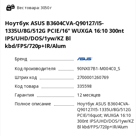
Вес товара: 3050 г
Ноутбук ASUS B3604CVA-Q90127/I5-
1335U/8G/512G PCIE/16" WUXGA 16:10 300nt
IPS/UHD/DOS/1yw/KZ Bl
kbd/FPS/720p+IR/Alum
Бренд
Код производителя
90NX07B1-M004C0_S
Штрих код
2700001260769
Код товара
335598
Гарантия
12 месяцев
Полное описание
Ноутбук ASUS B3604CVA-
Q90127/I5-1335U/8G/512G
PCIE/16quot; WUXGA 16:10
300nt IPS/UHD/DOS/1yw/KZ
Bl kbd/FPS/720p+IR/Alum