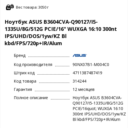
Вес товара: 3050 г
Ноутбук ASUS B3604CVA-Q90127/I5-
1335U/8G/512G PCIE/16" WUXGA 16:10 300nt
IPS/UHD/DOS/1yw/KZ Bl
kbd/FPS/720p+IR/Alum
Бренд
Код производителя
90NX07B1-M004C0
Штрих код
4711387487419
Код товара
314244
Гарантия
12 месяцев
Полное описание
Ноутбук ASUS B3604CVA-
Q90127/I5-1335U/8G/512G
PCIE/16quot; WUXGA 16:10
300nt IPS/UHD/DOS/1yw/KZ
Bl kbd/FPS/720p+IR/Alum