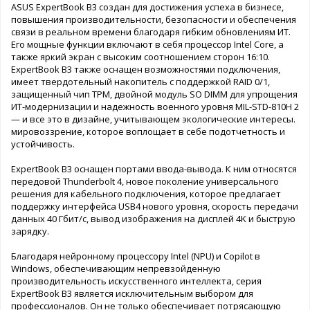
ASUS ExpertBook B3 создан для достижения успеха в бизнесе,
повышения производительности, безопасности и обеспечения
связи в реальном времени благодаря гибким обновлениям ИТ.
Его мощные функции включают в себя процессор Intel Core, а
также яркий экран с высоким соотношением сторон 16:10.
ExpertBook B3 также оснащен возможностями подключения,
имеет твердотельный накопитель с поддержкой RAID 0/1,
защищенный чип TPM, двойной модуль SO DIMM для упрощения
ИТ-модернизации и надежность военного уровня MIL-STD-810H 2
— и все это в дизайне, учитывающем экологические интересы.
мировоззрение, которое воплощает в себе подотчетность и
устойчивость.
ExpertBook B3 оснащен портами ввода-вывода. К ним относятся
передовой Thunderbolt 4, новое поколение универсального
решения для кабельного подключения, которое предлагает
поддержку интерфейса USB4 нового уровня, скорость передачи
данных 40 Гбит/с, вывод изображения на дисплей 4K и быструю
зарядку.
Благодаря нейронному процессору Intel (NPU) и Copilot в
Windows, обеспечивающим непревзойденную
производительность искусственного интеллекта, серия
ExpertBook B3 является исключительным выбором для
профессионалов. Он не только обеспечивает потрясающую