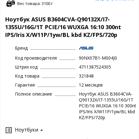
Вес товара: 3100 г
Ноутбук ASUS B3604CVA-Q90132X/I7-
1355U/16G/1T PCIE/16 WUXGA 16:10 300nt
IPS/Iris X/W11P/1yw/BL kbd KZ/FPS/720p
Бренд
Код производителя
90NX07B1-M004J0
Штрих код
4711387524305
Код товара
321848
Гарантия
12 месяцев
Полное описание
Ноутбук ASUS B3604CVA-
Q90132X/I7-1355U/16G/1T
PCIE/16 WUXGA 16:10 300nt
IPS/Iris X/W11P/1yw/BL kbd
KZ/FPS/720p
Ноутбуки