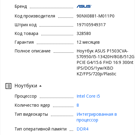
Бренд
Код производителя
90NX0881-M011P0
Штрих код
197105949317
Код товара
328580
Гарантия
12 месяцев
Полное описание
Ноутбук ASUS P1503CVA-
S70950/I5-13420H/8GB/512G
PCIE G4/15.6 FHD 16:9 300nt
IPS/DOS/1yw/KBD
KZ/FPS/720p/Plastic
Ноутбуки
Процессор
Intel Core i5
Количество ядер
8
Тип видеокарты
Интегрированная в
процессор
Тип оперативной памяти
DDR4