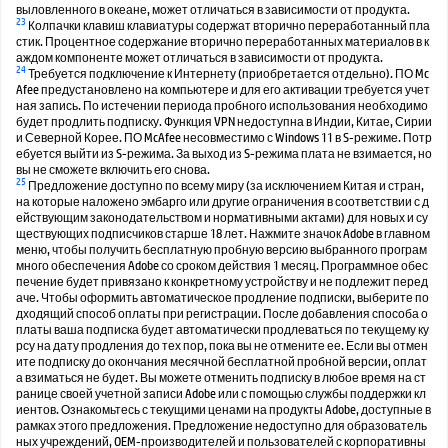
выловленного в океане, может отличаться в зависимости от продукта.
23
Колпачки клавиш клавиатуры содержат вторично переработанный пла
стик. Процентное содержание вторично переработанных материалов в к
аждом компоненте может отличаться в зависимости от продукта.
24
Требуется подключение к Интернету (приобретается отдельно). ПО Mc
Afee предустановлено на компьютере и для его активации требуется учет
ная запись. По истечении периода пробного использования необходимо
будет продлить подписку. Функция VPN недоступна в Индии, Китае, Сирии
и Северной Корее. ПО McAfee несовместимо с Windows 11 в S-режиме. Потр
ебуется выйти из S-режима. За выход из S-режима плата не взимается, но
вы не сможете включить его снова.
25
Предложение доступно по всему миру (за исключением Китая и стран,
на которые наложено эмбарго или другие ограничения в соответствии с д
ействующим законодательством и нормативными актами) для новых и су
ществующих подписчиков старше 18 лет. Нажмите значок Adobe в главном
меню, чтобы получить бесплатную пробную версию выбранного програм
много обеспечения Adobe со сроком действия 1 месяц. Программное обес
печение будет привязано к конкретному устройству и не подлежит перед
аче. Чтобы оформить автоматическое продление подписки, выберите по
дходящий способ оплаты при регистрации. После добавления способа о
платы ваша подписка будет автоматически продлеваться по текущему ку
рсу на дату продления до тех пор, пока вы не отмените ее. Если вы отмен
ите подписку до окончания месячной бесплатной пробной версии, оплат
а взиматься не будет. Вы можете отменить подписку в любое время на ст
ранице своей учетной записи Adobe или с помощью службы поддержки кл
иентов. Ознакомьтесь с текущими ценами на продукты Adobe, доступные в
рамках этого предложения. Предложение недоступно для образователь
ных учреждений, OEM-производителей и пользователей с корпоративны