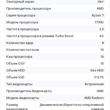
Сенсорный экран
Нет
Производитель процессора
AMD
Серия процессора
Ryzen 7
Модель процессора
7730U
Частота процессора
2.0
Частота процессора в режиме Turbo Boost
4.5
Количество ядер
8
Количество потоков
16
Кэш процессора
16
Объем ОЗУ
16
Объем HDD
без HDD
Объем SSD
512 ГБ
Тип видеокарты
Встроенная
Производитель Видеокарты
AMD
Модель видеокарты
AMD Radeon
Размер
Динамическая (берется из оперативной
видеопамяти
памяти)