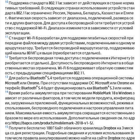
10
Поддержка стандарта 802.11ac зависит от действующих в стране норма
тивных требований. В следующих странах использование устройств стан
дарта 802.11ac ограничено: Россия, Украина, Беларусь, Казахстан и Египе
т. Фактическая скорость зависит от диапазона, подключений, размера се
ти и других факторов. Для доступа к беспроводной сети требуется устрой
ство с поддержкой Wi-Fi. Диапазон изменяется в зависимости от условий
эксплуатации.
11
Стандарт Wi-Fi 6 разработан для поддержки гигабитных скоростей при
передаче файлов между двумя устройствами, подключенными к одному м
аршрутизатору. Требуется беспроводной маршрутизатор, поддерживаю
щий каналы 80 МГц и выше (приобретается отдельно).
12
Требуется беспроводная точка доступа с подключением к Интернету (п
риобретается отдельно). Доступность беспроводного Интернета в обще
ственных местах ограничена. Wi-Fi 6 поддерживает обратную совместим
ость с предыдущими спецификациями 802.11.
13
®
Для работы Bluetooth
5.4 требуется поддержка операционной системы
Microsoft или Chrome. При отсутствии поддержки ОС Microsoft или Chrome ин
®
®
терфейс Bluetooth
5.4 будет функционировать как Bluetooth
5.3 или ниже.
14
Время работы аккумулятора при тестировании MobileMark 18 в Windows з
ависит от различных факторов, в том числе модели продукта, конфигурац
ии, загруженных приложений, функциональных возможностей, режима и
спользования, беспроводного подключения и настроек управления пита
нием. Максимальная емкость аккумулятора сокращается естественным о
бразом по мере его использования. Дополнительные сведения см. по адр
есу https://bapco.com/products/mobilemark-2018-v1-5/.
15
Получите бесплатно 100 Гбайт облачного хранилища Dropbox на 3 меся
ца со дня регистрации. Подробные сведения и условия использования (в
том числе правила аннулирования) можно найти на сайте Dropbox по адре