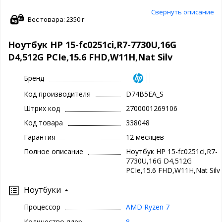
Свернуть описание
Вес товара: 2350 г
Ноутбук HP 15-fc0251ci,R7-7730U,16G
D4,512G PCIe,15.6 FHD,W11H,Nat Silv
Бренд
Код производителя
D74B5EA_S
Штрих код
2700001269106
Код товара
338048
Гарантия
12 месяцев
Полное описание
Ноутбук HP 15-fc0251ci,R7-
7730U,16G D4,512G
PCIe,15.6 FHD,W11H,Nat Silv
Ноутбуки
Процессор
AMD Ryzen 7
Количество ядер
8