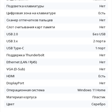
Подсветка клавиатуры
Нет
Цифровая зона на клавиатуре
Есть
Сканер отпечатков пальцев
Нет
Слот считывания карт памяти
Нет
USB 2.0
Без USB
USB 3.x
2 порта
USB Type-C
1 порт
Поддержка Thunderbolt
Нет
Ethernet (LAN / RJ45)
Нет
VGA (D-Sub)
Нет
HDMI
Есть
DisplayPort
Нет
Операционная система
Windows 11 Home
Материал корпуса
Пластик
Цвет
Серебро