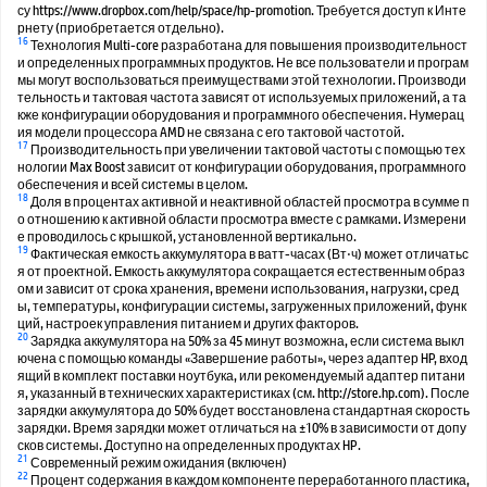
су https://www.dropbox.com/help/space/hp-promotion. Требуется доступ к Инте
рнету (приобретается отдельно).
16
Технология Multi-core разработана для повышения производительност
и определенных программных продуктов. Не все пользователи и програм
мы могут воспользоваться преимуществами этой технологии. Производи
тельность и тактовая частота зависят от используемых приложений, а та
кже конфигурации оборудования и программного обеспечения. Нумерац
ия модели процессора AMD не связана с его тактовой частотой.
17
Производительность при увеличении тактовой частоты с помощью тех
нологии Max Boost зависит от конфигурации оборудования, программного
обеспечения и всей системы в целом.
18
Доля в процентах активной и неактивной областей просмотра в сумме п
о отношению к активной области просмотра вместе с рамками. Измерени
е проводилось с крышкой, установленной вертикально.
19
Фактическая емкость аккумулятора в ватт-часах (Вт⋅ч) может отличатьс
я от проектной. Емкость аккумулятора сокращается естественным образ
ом и зависит от срока хранения, времени использования, нагрузки, сред
ы, температуры, конфигурации системы, загруженных приложений, функ
ций, настроек управления питанием и других факторов.
20
Зарядка аккумулятора на 50% за 45 минут возможна, если система выкл
ючена с помощью команды «Завершение работы», через адаптер HP, вход
ящий в комплект поставки ноутбука, или рекомендуемый адаптер питани
я, указанный в технических характеристиках (см. http://store.hp.com). После
зарядки аккумулятора до 50% будет восстановлена стандартная скорость
зарядки. Время зарядки может отличаться на ±10% в зависимости от допу
сков системы. Доступно на определенных продуктах HP.
21
Современный режим ожидания (включен)
22
Процент содержания в каждом компоненте переработанного пластика,