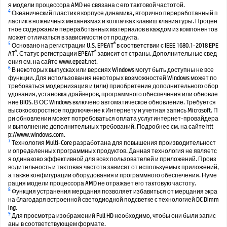
я модели процессора AMD не связана с его тактовой частотой.
4
Океанический пластик в корпусе динамика, вторично переработанный п
ластик в ножничных механизмах и колпачках клавиш клавиатуры. Процен
тное содержание переработанных материалов в каждом из компонентов
может отличаться в зависимости от продукта.
5
®
Основано на регистрации U.S. EPEAT
в соответствии с IEEE 1680.1-2018 EPE
®
®
AT
. Статус регистрации EPEAT
зависит от страны. Дополнительные свед
ения см. на сайте www.epeat.net.
6
В некоторых выпусках или версиях Windows могут быть доступны не все
функции. Для использования некоторых возможностей Windows может по
требоваться модернизация и (или) приобретение дополнительного обор
удования, установка драйверов, программного обеспечения или обновле
ние BIOS. В ОС Windows включено автоматическое обновление. Требуется
высокоскоростное подключение к Интернету и учетная запись Microsoft. П
ри обновлении может потребоваться оплата услуг интернет-провайдера
и выполнение дополнительных требований. Подробнее см. на сайте htt
p://www.windows.com.
7
Технология Multi-Core разработана для повышения производительност
и определенных программных продуктов. Данная технология не являетс
я одинаково эффективной для всех пользователей и приложений. Произ
водительность и тактовая частота зависят от используемых приложений,
а также конфигурации оборудования и программного обеспечения. Нуме
рация модели процессора AMD не отражает его тактовую частоту.
8
Функция устранения мерцания позволяет избавиться от мерцания экра
на благодаря встроенной светодиодной подсветке с технологией DC Dimm
ing.
9
Для просмотра изображений Full HD необходимо, чтобы они были запис
аны в соответствующем формате.