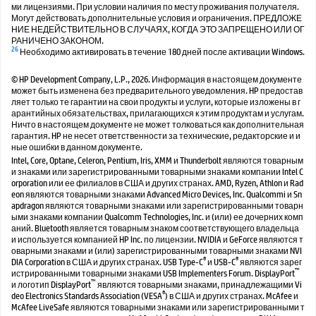
ми лицензиями. При условии наличия по месту проживания получателя.
Могут действовать дополнительные условия и ограничения. ПРЕДЛОЖЕ
НИЕ НЕДЕЙСТВИТЕЛЬНО В СЛУЧАЯХ, КОГДА ЭТО ЗАПРЕЩЕНО ИЛИ ОГ
РАНИЧЕНО ЗАКОНОМ.
26
Необходимо активировать в течение 180 дней после активации Windows.
© HP Development Company, L.P., 2026. Информация в настоящем документе
может быть изменена без предварительного уведомления. HP предостав
ляет только те гарантии на свои продукты и услуги, которые изложены в г
арантийных обязательствах, прилагающихся к этим продуктам и услугам.
Ничто в настоящем документе не может толковаться как дополнительная
гарантия. HP не несет ответственности за технические, редакторские и и
ные ошибки в данном документе.
Intel, Core, Optane, Celeron, Pentium, Iris, XMM и Thunderbolt являются товарным
и знаками или зарегистрированными товарными знаками компании Intel C
orporation или ее филиалов в США и других странах. AMD, Ryzen, Athlon и Rad
eon являются товарными знаками Advanced Micro Devices, Inc. Qualcommi и Sn
apdragon являются товарными знаками или зарегистрированными товарн
ыми знаками компании Qualcomm Technologies, Inc. и (или) ее дочерних комп
аний. Bluetooth является товарным знаком соответствующего владельца
и используется компанией HP Inc. по лицензии. NVIDIA и GeForce являются т
оварными знаками и (или) зарегистрированными товарными знаками NVI
®
®
DIA Corporation в США и других странах. USB Type-C
и USB-C
являются зарег
™
истрированными товарными знаками USB Implementers Forum. DisplayPort
™
и логотип DisplayPort
являются товарными знаками, принадлежащими Vi
®
deo Electronics Standards Association (VESA
) в США и других странах. McAfee и
McAfee LiveSafe являются товарными знаками или зарегистрированными т