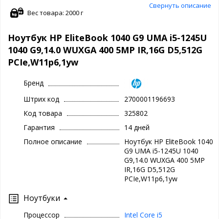
Свернуть описание
Вес товара: 2000 г
Ноутбук HP EliteBook 1040 G9 UMA i5-1245U
1040 G9,14.0 WUXGA 400 5MP IR,16G D5,512G
PCIe,W11p6,1yw
Бренд
Штрих код
2700001196693
Код товара
325802
Гарантия
14 дней
Полное описание
Ноутбук HP EliteBook 1040
G9 UMA i5-1245U 1040
G9,14.0 WUXGA 400 5MP
IR,16G D5,512G
PCIe,W11p6,1yw
Ноутбуки
Процессор
Intel Core i5