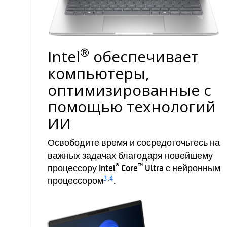
®
Intel
обеспечивает
компьютеры,
оптимизированные с
помощью технологий
ИИ
Освободите время и сосредоточьтесь на
важных задачах благодаря новейшему
®
™
процессору Intel
Core
Ultra с нейронным
3
,
4
процессором
.