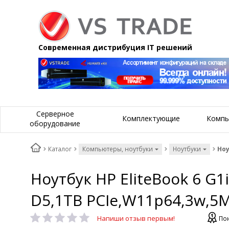
Современная дистрибуция IT решений
Серверное
Комплектующие
Компь
оборудование
Каталог
Компьютеры, ноутбуки
Ноутбуки
Ноу
Ноутбук HP EliteBook 6 G
D5,1TB PCIe,W11p64,3w,5M
Напиши отзыв первым!
Пон