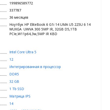
199896589772
337787
36 месяцев
Ноутбук HP EliteBook 6 G1i 14 UMA U5 225U 6 14
WUXGA UWVA 300 5MP IR, 32GB D5,1TB
PCIe,W11p64,3w,5MP IR KBD
Intel Core Ultra 5
12
Интегрированная в процессор
DDR5
32 GB
1 Tb SSD
Матрица IPS
14