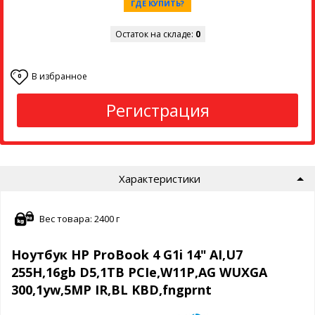
ГДЕ КУПИТЬ?
Остаток на складе:
0
В избранное
0
Регистрация
Характеристики
Вес товара: 2400 г
Ноутбук HP ProBook 4 G1i 14" AI,U7
255H,16gb D5,1TB PCIe,W11P,AG WUXGA
300,1yw,5MP IR,BL KBD,fngprnt