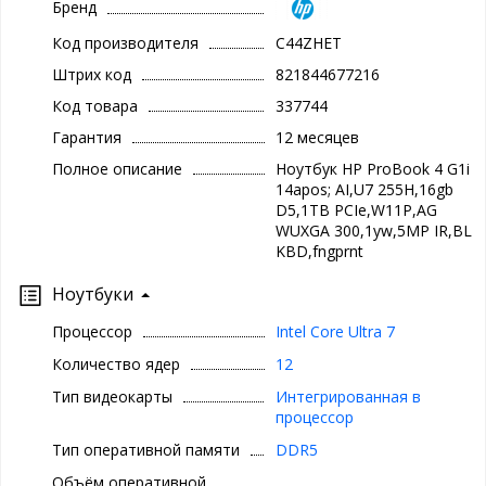
Бренд
Код производителя
C44ZHET
Штрих код
821844677216
Код товара
337744
Гарантия
12 месяцев
Полное описание
Ноутбук HP ProBook 4 G1i
14apos; AI,U7 255H,16gb
D5,1TB PCIe,W11P,AG
WUXGA 300,1yw,5MP IR,BL
KBD,fngprnt
Ноутбуки
Процессор
Intel Core Ultra 7
Количество ядер
12
Тип видеокарты
Интегрированная в
процессор
Тип оперативной памяти
DDR5
Объём оперативной