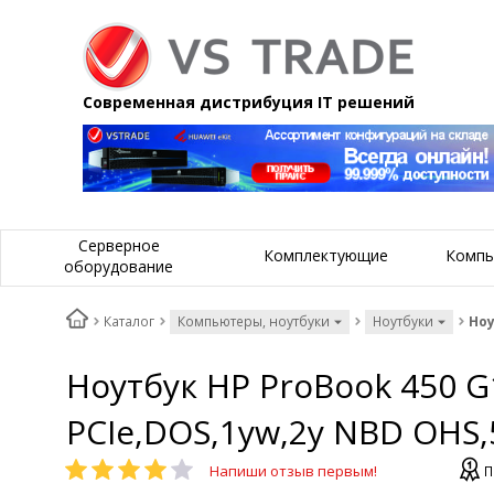
Современная дистрибуция IT решений
Серверное
Комплектующие
Компь
оборудование
Каталог
Компьютеры, ноутбуки
Ноутбуки
Ноу
Ноутбук HP ProBook 450 G
PCIe,DOS,1yw,2y NBD OHS,
Напиши отзыв первым!
П