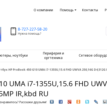
О компании
Помощь
Контакты
Р
8-727-227-58-20
Нужна помощь?
Периферия и
ютеры, ноутбуки
Сетевое оборуд
оргтехника
тбук HP ProBook 450 G10 UMA i7-1355U,15.6 FHD UWVA 250,16G D4,512G 
10 UMA i7-1355U,15.6 FHD UWV
5MP IR,kbd RU
онравилось? Расскажи друзьям!