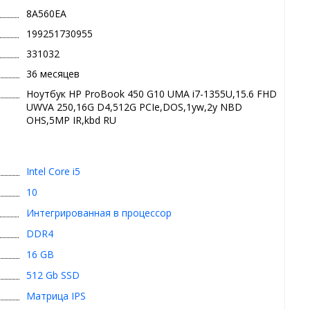
8A560EA
199251730955
331032
36 месяцев
Ноутбук HP ProBook 450 G10 UMA i7-1355U,15.6 FHD
UWVA 250,16G D4,512G PCIe,DOS,1yw,2y NBD
OHS,5MP IR,kbd RU
Intel Core i5
10
Интегрированная в процессор
DDR4
16 GB
512 Gb SSD
Матрица IPS