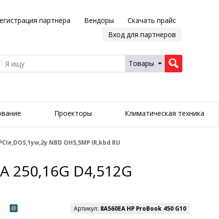
егистрация партнера
Вендоры
Скачать прайс
Вход для партнеров
Товары
ование
Проекторы
Климатическая техника
PCIe,DOS,1yw,2y NBD OHS,5MP IR,kbd RU
A 250,16G D4,512G
Артикул:
8A560EA HP ProBook 450 G10