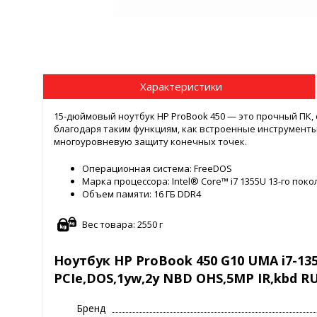
Характеристики
15-дюймовый ноутбук HP ProBook 450 — это прочный ПК
благодаря таким функциям, как встроенные инструмент
многоуровневую защиту конечных точек.
Операционная система: FreeDOS
Марка процессора: Intel® Core™ i7 1355U 13-го пок
Объем памяти: 16 ГБ DDR4
Вес товара: 2550 г
Ноутбук HP ProBook 450 G10 UMA i7-135
PCIe,DOS,1yw,2y NBD OHS,5MP IR,kbd R
Бренд