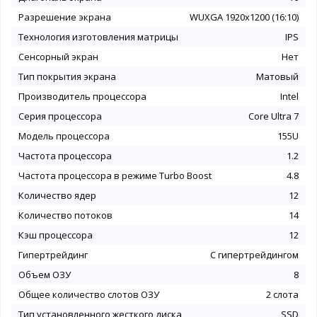
Разрешение экрана
WUXGA 1920x1200 (16:10)
Технология изготовления матрицы
IPS
Сенсорный экран
Нет
Тип покрытия экрана
Матовый
Производитель процессора
Intel
Серия процессора
Core Ultra 7
Модель процессора
155U
Частота процессора
1.2
Частота процессора в режиме Turbo Boost
4.8
Количество ядер
12
Количество потоков
14
Кэш процессора
12
Гипертрейдинг
С гипертрейдингом
Объем ОЗУ
8
Общее количество слотов ОЗУ
2 слота
Тип установленного жесткого диска
SSD