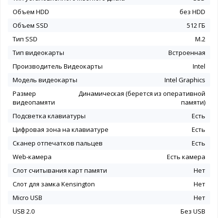
Объем HDD
без HDD
Объем SSD
512 ГБ
Тип SSD
M.2
Тип видеокарты
Встроенная
Производитель Видеокарты
Intel
Модель видеокарты
Intel Graphics
Размер
Динамическая (берется из оперативной
видеопамяти
памяти)
Подсветка клавиатуры
Есть
Цифровая зона на клавиатуре
Есть
Сканер отпечатков пальцев
Есть
Web-камера
Есть камера
Слот считывания карт памяти
Нет
Слот для замка Kensington
Нет
Micro USB
Нет
USB 2.0
Без USB