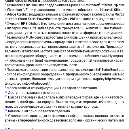
ющий каналы 160 МГц (приобретается отдельно).
5
®
Технология HP Sure Click поддерживает браузеры Microsoft
Internet Explorer
™
и Chromium
. Если установлено программное обеспечение Microsoft Office
и Adobe Acrobat, поддерживаемые вложения включают в себя файлы Micros
oft Office (Word, Excel, PowerPoint) и файлы PDF в режиме только для чтения.
6
Функция HP BIOSphere 6-го поколения доступна на некоторых компьютера
х HP серии Pro и Elite. Для ее работы требуется ОС Windows 10. Доступные
функции могут отличаться в зависимости от платформы и конфигурации.
7
Технология Multi-Core разработана для повышения производительност
и определенных программных продуктов. Не все пользователи и програм
мы могут воспользоваться преимуществами этой технологии. Производи
тельность и тактовая частота зависят от используемых приложений, а та
кже конфигурации оборудования и программного обеспечения. Нумерац
ия, обозначение и (или) наименование продуктов Intel не являются харак
теристиками уровня их производительности.
8
®
Производительность при использовании технологии Intel
Turbo Boost зав
исит от конфигурации оборудования, программного обеспечения и всей с
истемы в целом. Дополнительную информацию см. по адресу http://www.in
tel.com/technology/turboboost/.
9
Масса зависит от конфигурации. Без адаптера питания.
10
Доступность зависит от страны.
11
Высота спереди измерялась вблизи переднего края, где начинается су
жение нижней крышки корпуса. Высота сзади измерялась вблизи заднего
края, где заканчивается сужение нижней крышки корпуса.
12
Кабель HDMI приобретается отдельно.
13
Смягчающие прокладки из формованной целлюлозы полностью изгото
влены из переработанного древесного волокна и органических материал
ов.
14