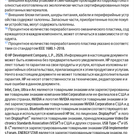
Внешняя коробка упаковки и смягчающие прокладки из гофрокартона п
олностью изготовлены из экологически чистых сертифицированных пере
работанных материалов.
15
Внешние блоки питания, шнуры питания, кабели и периферийные устр
ойства содержат галогены. Запасные части, приобретенные после покуп
ки устройства, могут содержать галогены.
16
Процентное количество переработанного океанического пластика, сод
ержащегося в каждом компоненте, может отличаться в зависимости от пр
одукта.
17
Процентное количество переработанного пластика указано в соответс
твии со стандартом IEEE 1680.1-2018.
© HP Development Company, L.P., 2026. Информация в настоящем документе
может быть изменена без предварительного уведомления. HP предостав
ляет только те гарантии на свои продукты и услуги, которые изложены в г
арантийных обязательствах, прилагающихся к этим продуктам и услугам.
Ничто в настоящем документе не может толковаться как дополнительная
гарантия. HP не несет ответственности за технические, редакторские и и
ные ошибки в данном документе.
Intel, Core, Ultra и Arc являются товарными знаками или зарегистрированны
ми товарными знаками компании Intel Corporation или ее филиалов в США и
других странах. NVIDIA и логотип NVIDIA являются товарными знаками и (и
ли) зарегистрированными товарными знаками NVIDIA Corporation в США и д
ругих странах. Bluetooth является товарным знаком соответствующего вл
™
адельца и используется компанией HP Inc. по лицензии. DisplayPort
и лого
™
тип DisplayPort
являются товарными знаками, принадлежащими Video Ele
®
®
ctronics Standards Association (VESA
) в США и других странах. USB Type-C
и US
®
B-C
являются зарегистрированными товарными знаками USB Implementer
s Forum. ENERGY STAR является зарегистрированным товарным знаком, пр