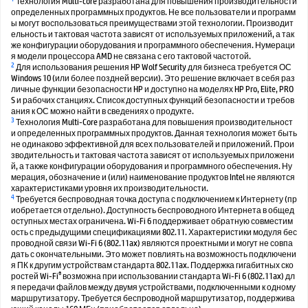
Технология Multi-core разработана для повышения производительности
определенных программных продуктов. Не все пользователи и программ
ы могут воспользоваться преимуществами этой технологии. Производит
ельность и тактовая частота зависят от используемых приложений, а так
же конфигурации оборудования и программного обеспечения. Нумераци
я модели процессора AMD не связана с его тактовой частотой.
2
Для использования решения HP Wolf Security для бизнеса требуется ОС
Windows 10 (или более поздней версии). Это решение включает в себя раз
личные функции безопасности HP и доступно на моделях HP Pro, Elite, PRO
S и рабочих станциях. Список доступных функций безопасности и требов
ания к ОС можно найти в сведениях о продукте.
3
Технология Multi-Core разработана для повышения производительност
и определенных программных продуктов. Данная технология может быть
не одинаково эффективной для всех пользователей и приложений. Прои
зводительность и тактовая частота зависят от используемых приложени
й, а также конфигурации оборудования и программного обеспечения. Ну
мерация, обозначение и (или) наименование продуктов Intel не являются
характеристиками уровня их производительности.
4
Требуется беспроводная точка доступа с подключением к Интернету (пр
иобретается отдельно). Доступность беспроводного Интернета в общед
оступных местах ограничена. Wi-Fi 6 поддерживает обратную совместим
ость с предыдущими спецификациями 802.11. Характеристики модуля бес
проводной связи Wi-Fi 6 (802.11ax) являются проектными и могут не совпа
дать с окончательными. Это может повлиять на возможность подключени
я ПК к другим устройствам стандарта 802.11ax. Поддержка гигабитных ско
®
ростей Wi-Fi
возможна при использовании стандарта Wi-Fi 6 (802.11ax) дл
я передачи файлов между двумя устройствами, подключенными к одному
маршрутизатору. Требуется беспроводной маршрутизатор, поддержива