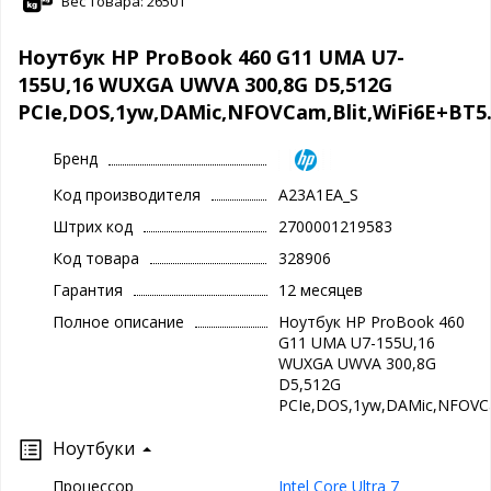
Вес товара: 2650 г
Ноутбук HP ProBook 460 G11 UMA U7-
155U,16 WUXGA UWVA 300,8G D5,512G
PCIe,DOS,1yw,DAMic,NFOVCam,Blit,WiFi6E+BT5.
Бренд
Код производителя
A23A1EA_S
Штрих код
2700001219583
Код товара
328906
Гарантия
12 месяцев
Полное описание
Ноутбук HP ProBook 460
G11 UMA U7-155U,16
WUXGA UWVA 300,8G
D5,512G
PCIe,DOS,1yw,DAMic,NFOVCam
Ноутбуки
Процессор
Intel Core Ultra 7