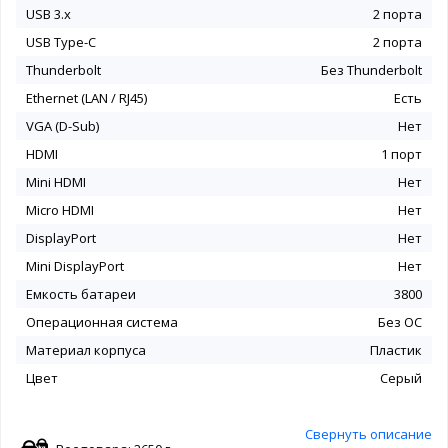
USB 3.x
2 порта
USB Type-C
2 порта
Thunderbolt
Без Thunderbolt
Ethernet (LAN / RJ45)
Есть
VGA (D-Sub)
Нет
HDMI
1 порт
Mini HDMI
Нет
Micro HDMI
Нет
DisplayPort
Нет
Mini DisplayPort
Нет
Емкость батареи
3800
Операционная система
Без ОС
Материал корпуса
Пластик
Цвет
Серый
Свернуть описание