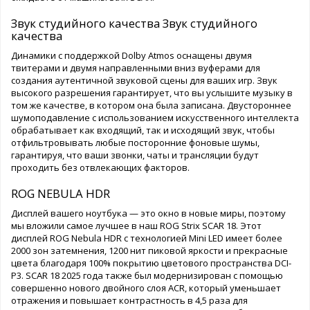
Звук студийного качества Звук студийного
качества
Динамики с поддержкой Dolby Atmos оснащены двумя
твитерами и двумя направленными вниз вуферами для
создания аутентичной звуковой сцены для ваших игр. Звук
высокого разрешения гарантирует, что вы услышите музыку в
том же качестве, в котором она была записана. Двустороннее
шумоподавление с использованием искусственного интеллекта
обрабатывает как входящий, так и исходящий звук, чтобы
отфильтровывать любые посторонние фоновые шумы,
гарантируя, что ваши звонки, чаты и трансляции будут
проходить без отвлекающих факторов.
ROG NEBULA HDR
Дисплей вашего ноутбука — это окно в новые миры, поэтому
мы вложили самое лучшее в наш ROG Strix SCAR 18. Этот
дисплей ROG Nebula HDR с технологией Mini LED имеет более
2000 зон затемнения, 1200 нит пиковой яркости и прекрасные
цвета благодаря 100% покрытию цветового пространства DCI-
P3. SCAR 18 2025 года также был модернизирован с помощью
совершенно нового двойного слоя ACR, который уменьшает
отражения и повышает контрастность в 4,5 раза для