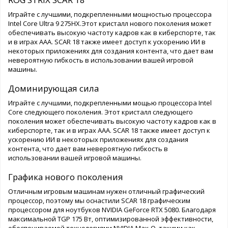
Играйте с лучшими, подкрепленными мощностью процессора
Intel Core Ultra 9 275HX.Этот кристалл нового поколения может
обеспечивать высокую частоту кадров как в киберспорте, так
и в играх AAA. SCAR 18 также имеет доступ к ускорению ИИ в
некоторых приложениях для создания контента, что дает вам
невероятную гибкость в использовании вашей игровой
машины.
Доминирующая сила
Играйте с лучшими, подкрепленными мощью процессора Intel
Core следующего поколения. Этот кристалл следующего
поколения может обеспечивать высокую частоту кадров как в
киберспорте, так и в играх AAA. SCAR 18 также имеет доступ к
ускорению ИИ в некоторых приложениях для создания
контента, что дает вам невероятную гибкость в
использовании вашей игровой машины.
Графика нового поколения
Отличным игровым машинам нужен отличный графический
процессор, поэтому мы оснастили SCAR 18 графическим
процессором для ноутбуков NVIDIA GeForce RTX 5080. Благодаря
максимальной TGP 175 Вт, оптимизированной эффективности,
обеспечиваемой технологиями NVIDIA Max-Q, такими как