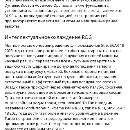
Dynamic Boost и Advanced Optimus, а также функциями с
ускорением на основе искусственного интеллекта, такими как
DLSS 4 с многокадровой генерацией, этот графический
процессор может вывести ваши игры на невиданные ранее
высоты.
Интеллектуальное охлаждение ROG
Мы полностью обновили решение для охлаждения Strix SCAR 18
2025 года с точными расчетами, чтобы гарантировать, что вы
получаете наилучшие игровые ощущения от своей машины
каждый раз. Мы переместили все выпускные отверстия на
заднюю часть шарнира, не допуская попадания теплого
воздуха в вашу руку с мышкой. Боковые стороны и нижняя
часть машины действуют как воздухозаборники, создавая
естественный и эффективный путь для воздушного потока.
Воздух также проходит через клавиатурную палубу, сохраняя
ваши руки прохладнее во время интенсивных игровых сессий.
При сочетании сквозной испарительной камеры с
многослойным радиатором, технологией Tri-Fan и жидким
металлом Conductonaut Extreme как на ЦП, так и на ГП, Strix SCAR
18 2025 года достигает более низкого уровня шума в режиме
Turbo по сравнению с предыдущим поколением, при этом
предлагая то же расчетное превосходство, которое вы
ожидаете от машины Strix SCAR.