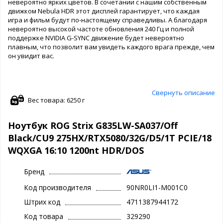
невероятно ярких цветов. В сочетании с нашим собственным
движком Nebula HDR этот дисплей гарантирует, что каждая
игра и фильм будут по-настоящему справедливы. А благодаря
невероятно высокой частоте обновления 240 Гц и полной
поддержке NVIDIA G-SYNC движение будет невероятно
плавным, что позволит вам увидеть каждого врага прежде, чем
он увидит вас.
Свернуть описание
Вес товара: 6250 г
Ноутбук ROG Strix G835LW-SA037/Off
Black/CU9 275HX/RTX5080/32G/D5/1T PCIE/18
WQXGA 16:10 1200nt HDR/DOS
Бренд
Код производителя
90NR0LI1-M001C0
Штрих код
4711387944172
Код товара
329290