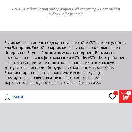
Цена на сайте носит информационный характер и не является
публичной офертой.
Вы можете совершить покупку на нашем сайте VSTrade.kz в удобное
для Вас время. Любой товар может быть зарезервирован через
Интернет на 3 суток. Помимо покупок в интернете, Вы можете
приобрести товар в офисе компании VSTrade. VSTrade не работает с
частными лицами, конечными пользователями и не участвует в
конкурсах на поставки оборудования конечным заказчикам.
Зарегистрированные пользователи имеют следующие
преимущества – специальные цены, отсрочка платежа,
маркетинговая поддержка, персональный менеджер.
0
0
Вход
Показать полную версию
2015-2025 © VS TRADE Интернет-площадка для продажи
компьютерного оборудования по оптовым ценам со склада в
Алматы.