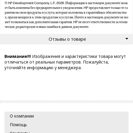
© HP Development Company, L.P., 2026. Информация в настоящем документе мож
ет быть изменена без предварительного уведомления. HP предоставляет только те га
рантии на свои продукты и услуги, которые изложены в гарантийных обязательства
х, прилагающихся к этим продуктам и услугам. Ничто в настоящем документе не мо
жет толковаться как дополнительная гарантия. HP не несет ответственности за техни
ческие, редакторские и иные ошибки в данном документе.
Отзывы о товаре
Внимание!!!
Изображения и характеристики товара могут
отличаться от реальных параметров. Пожалуйста,
уточняйте информацию у менеджера.
О компании
Помощь