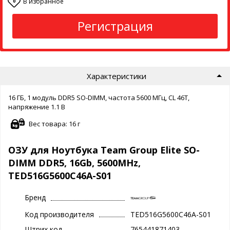
В избранное
0
Регистрация
Характеристики
16 ГБ, 1 модуль DDR5 SO-DIMM, частота 5600 МГц, CL 46T,
напряжение 1.1 В
Вес товара: 16 г
ОЗУ для Ноутбука Team Group Elite SO-
DIMM DDR5, 16Gb, 5600MHz,
TED516G5600C46A-S01
Бренд
Код производителя
TED516G5600C46A-S01
Штрих код
765441871403