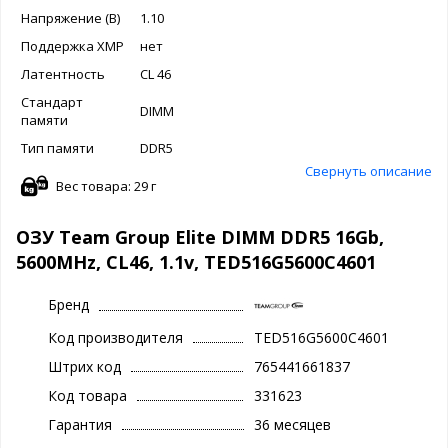
Напряжение (В)
1.10
Поддержка XMP
нет
Латентность
CL 46
Стандарт
DIMM
памяти
Тип памяти
DDR5
Свернуть описание
Вес товара: 29 г
ОЗУ Team Group Elite DIMM DDR5 16Gb,
5600MHz, CL46, 1.1v, TED516G5600C4601
Бренд
Код производителя
TED516G5600C4601
Штрих код
765441661837
Код товара
331623
Гарантия
36 месяцев