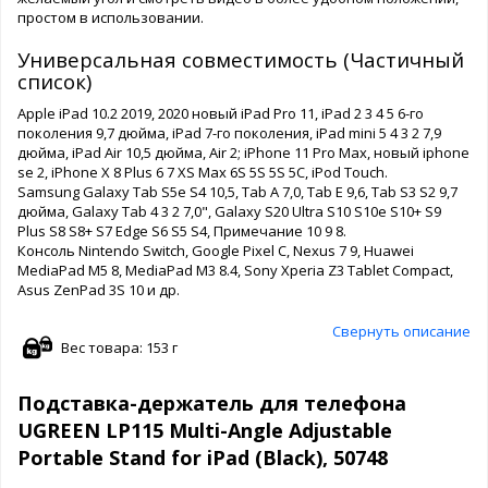
простом в использовании.
Универсальная совместимость (Частичный
список)
Apple iPad 10.2 2019, 2020 новый iPad Pro 11, iPad 2 3 4 5 6-го
поколения 9,7 дюйма, iPad 7-го поколения, iPad mini 5 4 3 2 7,9
дюйма, iPad Air 10,5 дюйма, Air 2; iPhone 11 Pro Max, новый iphone
se 2, iPhone X 8 Plus 6 7 XS Max 6S 5S 5S 5C, iPod Touch.
Samsung Galaxy Tab S5e S4 10,5, Tab A 7,0, Tab E 9,6, Tab S3 S2 9,7
дюйма, Galaxy Tab 4 3 2 7,0", Galaxy S20 Ultra S10 S10e S10+ S9
Plus S8 S8+ S7 Edge S6 S5 S4, Примечание 10 9 8.
Консоль Nintendo Switch, Google Pixel C, Nexus 7 9, Huawei
MediaPad M5 8, MediaPad M3 8.4, Sony Xperia Z3 Tablet Compact,
Asus ZenPad 3S 10 и др.
Свернуть описание
Вес товара: 153 г
Подставка-держатель для телефона
UGREEN LP115 Multi-Angle Adjustable
Portable Stand for iPad (Black), 50748