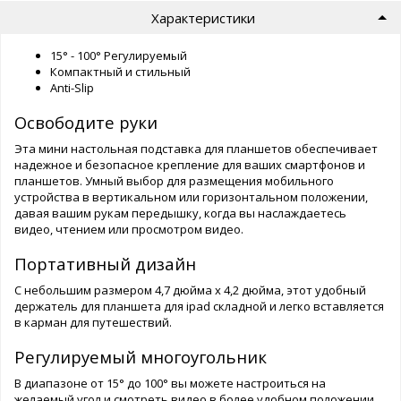
Характеристики
15° - 100° Регулируемый
Компактный и стильный
Anti-Slip
Освободите руки
Эта мини настольная подставка для планшетов обеспечивает
надежное и безопасное крепление для ваших смартфонов и
планшетов. Умный выбор для размещения мобильного
устройства в вертикальном или горизонтальном положении,
давая вашим рукам передышку, когда вы наслаждаетесь
видео, чтением или просмотром видео.
Портативный дизайн
С небольшим размером 4,7 дюйма х 4,2 дюйма, этот удобный
держатель для планшета для ipad складной и легко вставляется
в карман для путешествий.
Регулируемый многоугольник
В диапазоне от 15° до 100° вы можете настроиться на
желаемый угол и смотреть видео в более удобном положении,