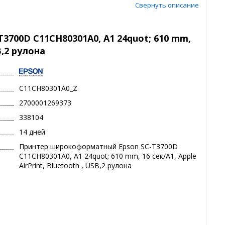
Свернуть описание
700D C11CH80301A0, A1 24quot; 610 mm,
B,2 рулона
C11CH80301A0_Z
2700001269373
338104
14 дней
Принтер широкоформатный Epson SC-T3700D
C11CH80301A0, A1 24quot; 610 mm, 16 сек/А1, Apple
AirPrint, Bluetooth , USB,2 рулона