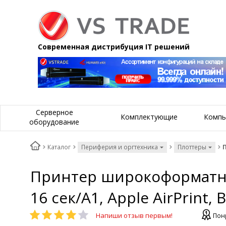
Современная дистрибуция IT решений
Серверное
Комплектующие
Компь
оборудование
Каталог
Периферия и оргтехника
Плоттеры
П
Принтер широкоформатный
16 сек/А1, Apple AirPrint, 
Напиши отзыв первым!
Пон