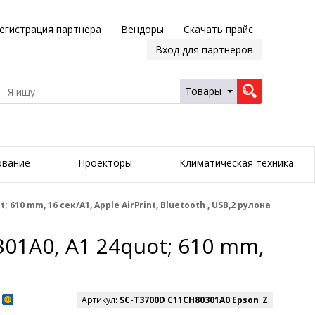
егистрация партнера
Вендоры
Скачать прайс
Вход для партнеров
Товары
ование
Проекторы
Климатическая техника
0 mm, 16 сек/А1, Apple AirPrint, Bluetooth , USB,2 рулона
1A0, A1 24quot; 610 mm,
Артикул:
SC-T3700D C11CH80301A0 Epson_Z