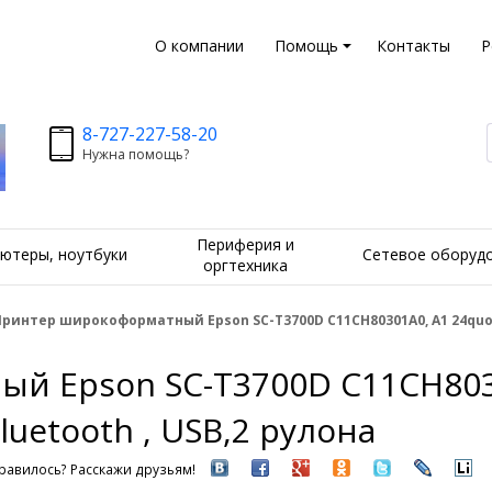
О компании
Помощь
Контакты
Р
8-727-227-58-20
Нужна помощь?
Периферия и
ютеры, ноутбуки
Сетевое оборуд
оргтехника
ринтер широкоформатный Epson SC-T3700D C11CH80301A0, A1 24quot; 61
 Epson SC-T3700D C11CH8030
Bluetooth , USB,2 рулона
равилось? Расскажи друзьям!