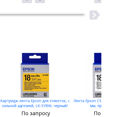
Картридж-лента Epson для этикеток, с
Лента Epson C53S65500
сильной адгезией, LK-5YBW, черный/
мм, прозр/черн
желтый 18 мм (9 м) C53S655010/
По запросу
По запро
ЖЕЛТАЯ НАКЛЕЙКА