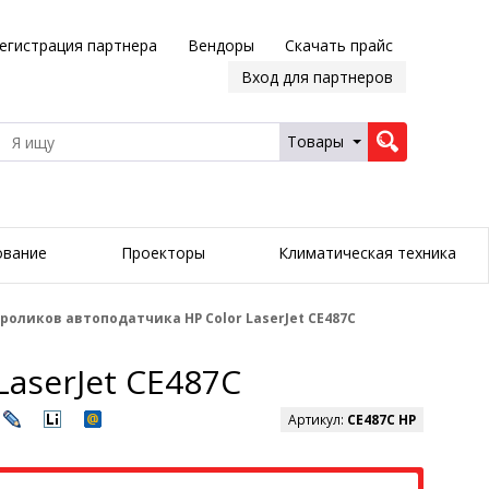
егистрация партнера
Вендоры
Скачать прайс
Вход для партнеров
Товары
ование
Проекторы
Климатическая техника
оликов автоподатчика HP Color LaserJet CE487C
aserJet CE487C
Артикул:
CE487C HP