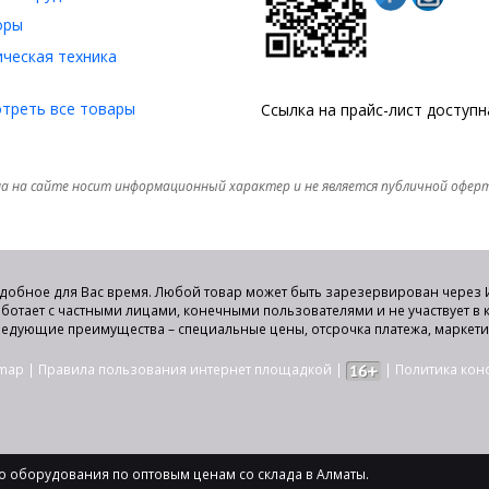
оры
ческая техника
треть все товары
Ссылка на прайс-лист доступ
а на сайте носит информационный характер и не является публичной офер
удобное для Вас время. Любой товар может быть зарезервирован через И
аботает с частными лицами, конечными пользователями и не участвует в
едующие преимущества – специальные цены, отсрочка платежа, маркет
emap
|
Правила пользования интернет площадкой
|
|
Политика ко
 оборудования по оптовым ценам со склада в Алматы.