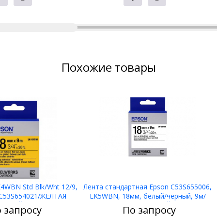
Похожие товары
4WBN Std Blk/Wht 12/9,
Лента стандартная Epson C53S655006,
C53S654021/ЖЕЛТАЯ
LK5WBN, 18мм, белый/черный, 9м/
АКЛЕЙКА
ЖЕЛТАЯ НАКЛЕЙКА
 запросу
По запросу