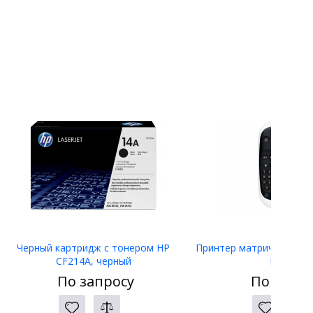
Черный картридж с тонером HP
Принтер матричный Eps
CF214A, черный
LW-400
По запросу
По запро