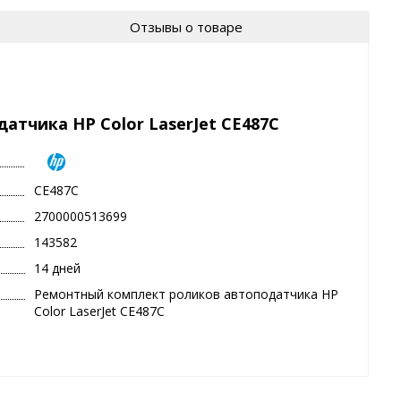
Отзывы о товаре
тчика HP Color LaserJet CE487C
CE487C
2700000513699
143582
14 дней
Ремонтный комплект роликов автоподатчика HP
Color LaserJet CE487C