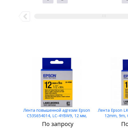
Лента повышенной адгезии Epson
Лента Epson LK
C53S654014, LC-4YBW9, 12 мм,
12mm, 9m, 
желтая/черная, 9м /ЖЕЛТАЯ
Н
По запросу
По
НАКЛЕЙКА