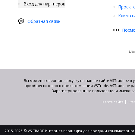
Вход для партнеров
Проект
Климати
Обратная связь
•
•
•
Посмо
Цен
Вы можете совершить покупку на нашем сайте VSTrade.kz в 
приобрести товар в офисе компании VSTrade. VSTrade не р
Зарегистрированные пользователи имеют сл
Карта сайта
|
Sit
2015-2025 © VS TRADE Интернет-площадка для продажи компьютерного