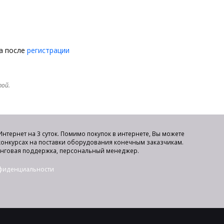
на после
регистрации
той.
нтернет на 3 суток. Помимо покупок в интернете, Вы можете
 конкурсах на поставки оборудования конечным заказчикам.
инговая поддержка, персональный менеджер.
нфиденциальности