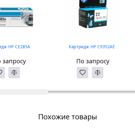
идж HP CE285A
Картридж HP C9352AE
 запросу
По запросу
Похожие товары