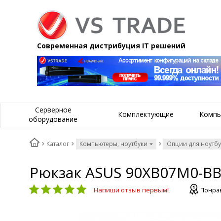
Современная дистрибуция IT решений
Серверное
Комплектующие
Компь
оборудование
Каталог
Компьютеры, ноутбуки
Опции для ноутб
Рюкзак ASUS 90XB07M0-BB
Напиши отзыв первым!
Понрав