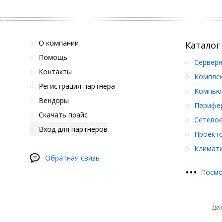
О компании
Каталог
Помощь
Серверн
Контакты
Компле
Регистрация партнера
Компьют
Вендоры
Перифер
Скачать прайс
Сетевое
Вход для партнеров
Проект
Климати
Обратная связь
•
•
•
Посмо
Цен