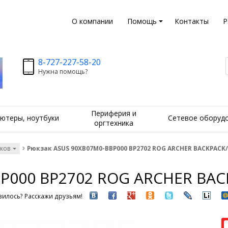
О компании
Помощь
Контакты
Р
8-727-227-58-20
Нужна помощь?
Периферия и
ютеры, ноутбуки
Сетевое оборуд
оргтехника
уков
Рюкзак ASUS 90XB07M0-BBP000 BP2702 ROG ARCHER BACKPACK/1
P000 BP2702 ROG ARCHER BACK
илось? Расскажи друзьям!