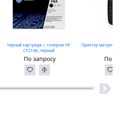
Черный картридж с тонером HP
Принтер матричный Eps
CF214A, черный
LW-400
По запросу
По запро