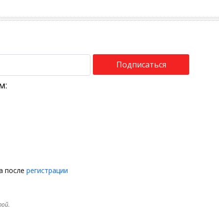
Подписаться
м:
на после
регистрации
той.