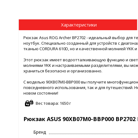
Характеристики
Рюкзак Asus ROG Archer BP2702 - идеальный выбор для т
ноутбук. Специально созданный для устройств с диагона
тканью CORDURA 610D, но и качественной молнией YKK и 
Этот рюкзак имеет водоотталкивающую функцию и свет
молниями YKK и настраиваемыми разделителями, вы може
храниться безопасно и организованно.
С моделью 90XB07M0-BBP000 вы получите многофункцион
повседневного использования, так и для путешествий. Н
новом состоянии!
Вес товара: 1650 г
Рюкзак ASUS 90XB07M0-BBP000 BP2702 
Бренд