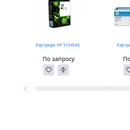
Картридж HP 51645AE
Картр
По запросу
По