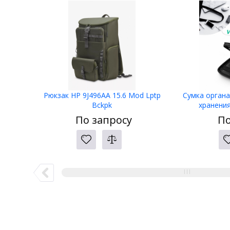
Рюкзак HP 9J496AA 15.6 Mod Lptp
Сумка органа
Bckpk
хранени
По запросу
По