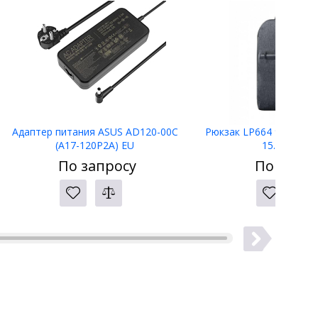
Адаптер питания ASUS AD120-00C
Рюкзак LP664 90798 Ba
(A17-120P2A) EU
15.6" Ugree
По запросу
По запро